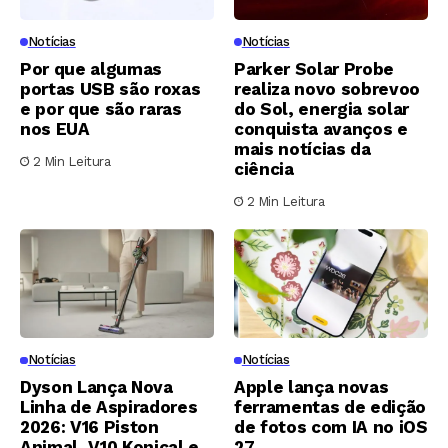
Notícias
Notícias
Por que algumas
Parker Solar Probe
portas USB são roxas
realiza novo sobrevoo
e por que são raras
do Sol, energia solar
nos EUA
conquista avanços e
mais notícias da
2 Min Leitura
ciência
2 Min Leitura
Notícias
Notícias
Dyson Lança Nova
Apple lança novas
Linha de Aspiradores
ferramentas de edição
2026: V16 Piston
de fotos com IA no iOS
Animal, V10 Konical e
27