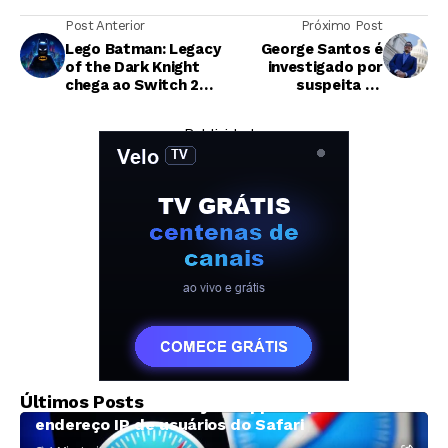
Post Anterior
Próximo Post
Lego Batman: Legacy
George Santos é
of the Dark Knight
investigado por
chega ao Switch 2
suspeita de
em setembro com
manipulação em
novo conteúdo
mercado de apostas
— Publicidade —
nos EUA
Tecnologia
Últimos Posts
Falha no Private Relay da Apple expõe
endereço IP de usuários do Safari