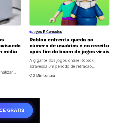
Jogos E Consoles
os
Roblox enfrenta queda no
 avisando
número de usuários e na receita
m mídia
após fim do boom de jogos virais
A gigante dos jogos online Roblox
a
atravessa um período de retração
alizar...
expressiva...
2 Min Leitura