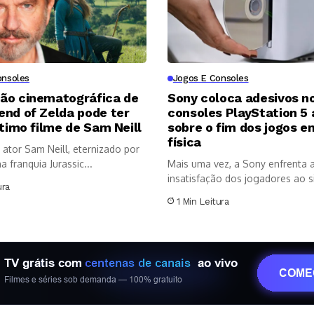
onsoles
Jogos E Consoles
ão cinematográfica de
Sony coloca adesivos n
end of Zelda pode ter
consoles PlayStation 5
ltimo filme de Sam Neill
sobre o fim dos jogos e
física
ator Sam Neill, eternizado por
a franquia Jurassic...
Mais uma vez, a Sony enfrenta 
insatisfação dos jogadores ao sin
ura
1 Min Leitura