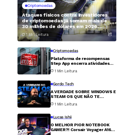
Criptomoedas
Ataques físicos contra investidores
de criptomoedas já somam mais de
30 milhões de dólares em 2026,
aponta relatório
1 Min Leitura
Criptomoedas
Plataforma de recompensas
Step App encerra atividades
após quatro anos, e token
1 Min Leitura
FITFI despenca 99,9%
Gordo Tech
A VERDADE SOBRE WINDOWS E
STEAM OS QUE NÃO TE
CONTAM
1 Min Leitura
Lucas Ishii
O MELHOR PIOR NOTEBOOK
GAMER?! Corsair Voyager A1600
com uma Radeon 6800M