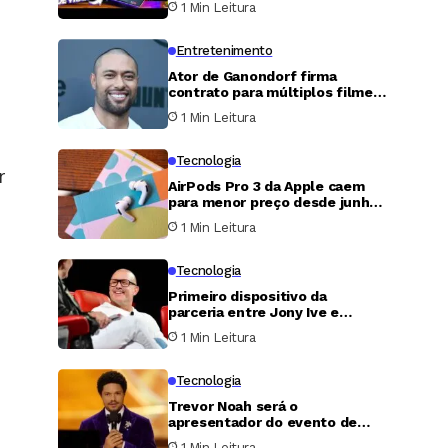
1 Min Leitura
Entretenimento
Ator de Ganondorf firma
contrato para múltiplos filmes
de Zelda e reacende rumores
1 Min Leitura
de trilogia
s
Tecnologia
r
AirPods Pro 3 da Apple caem
para menor preço desde junho
em promoção de grandes
1 Min Leitura
varejistas
Tecnologia
Primeiro dispositivo da
parceria entre Jony Ive e
OpenAI será uma caixa de som
1 Min Leitura
inteligente em formato de
rosquinha
Tecnologia
Trevor Noah será o
apresentador do evento de
lançamento do Pixel 11 do
1 Min Leitura