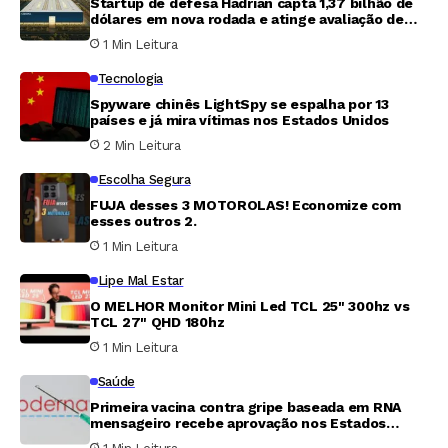
Startup de defesa Hadrian capta 1,37 bilhão de
dólares em nova rodada e atinge avaliação de
7,87 bilhões
1 Min Leitura
Tecnologia
Spyware chinês LightSpy se espalha por 13
países e já mira vítimas nos Estados Unidos
2 Min Leitura
Escolha Segura
FUJA desses 3 MOTOROLAS! Economize com
esses outros 2.
1 Min Leitura
Lipe Mal Estar
O MELHOR Monitor Mini Led TCL 25" 300hz vs
TCL 27" QHD 180hz
1 Min Leitura
Saúde
Primeira vacina contra gripe baseada em RNA
mensageiro recebe aprovação nos Estados
Unidos