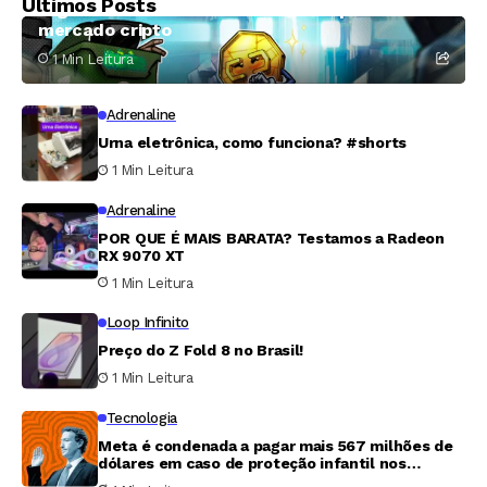
Últimos Posts
segundo mês mais crítico de 2026 para o
mercado cripto
1 Min Leitura
Adrenaline
Urna eletrônica, como funciona? #shorts
1 Min Leitura
Adrenaline
POR QUE É MAIS BARATA? Testamos a Radeon
RX 9070 XT
1 Min Leitura
Loop Infinito
Preço do Z Fold 8 no Brasil!
1 Min Leitura
Tecnologia
Meta é condenada a pagar mais 567 milhões de
dólares em caso de proteção infantil nos
Estados Unidos