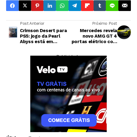
Post Anterior
Próximo Post
Crimson Desert para
Mercedes revela
PS5: jogo da Pearl
novo AMG GT 4
Abyss está em
portas elétrico com
promoção no
três motores e 1.153
Esquenta 6.6 da
hp
— Publicidade —
Shopee
Criptomoedas
Exploração de falha na Coldcard torna julho o