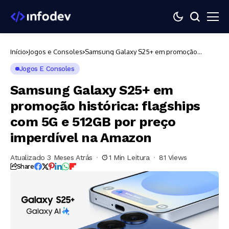
Início
Jogos e Consoles
Samsung Galaxy S25+ em promoção
histórica: flagships com 5G e 512GB por
preço imperdível na Amazon
Jogos E Consoles
Samsung Galaxy S25+ em
promoção histórica: flagships
com 5G e 512GB por preço
imperdível na Amazon
Atualizado 3 Meses Atrás
1 Min Leitura
81 Views
Share