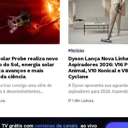
Notícias
olar Probe realiza novo
Dyson Lança Nova Linha
 do Sol, energia solar
Aspiradores 2026: V16 P
ta avanços e mais
Animal, V10 Konical e V
 da ciência
Cyclone
a traz consigo uma série de
A Dyson apresenta sua aguarda
s e desenvolvimentos
aspiradores para 2026, trazendo 
os no...
ura
1 Min Leitura