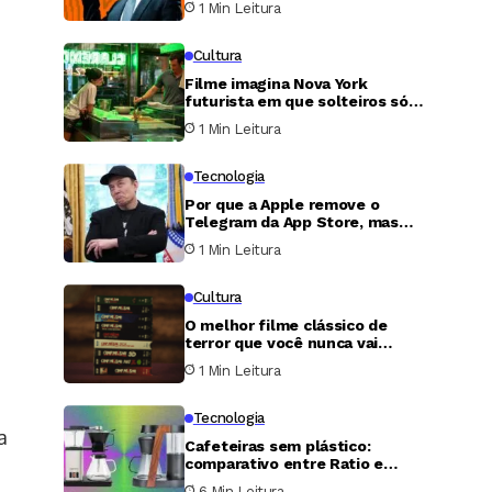
1 Min Leitura
Estados Unidos
Cultura
Filme imagina Nova York
futurista em que solteiros só
podem transar uma única noite
1 Min Leitura
por ano
Tecnologia
Por que a Apple remove o
Telegram da App Store, mas
nunca faz o mesmo com o X?
1 Min Leitura
Cultura
O melhor filme clássico de
terror que você nunca vai
conseguir assistir
1 Min Leitura
Tecnologia
a
Cafeteiras sem plástico:
comparativo entre Ratio e
Simply Good revela qual vale o
6 Min Leitura