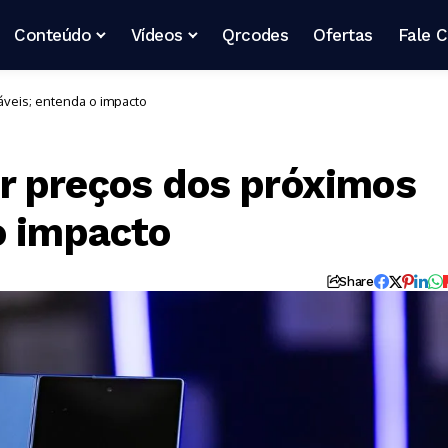
Conteúdo
Vídeos
Qrcodes
Ofertas
Fale 
veis; entenda o impacto
r preços dos próximos
o impacto
Share