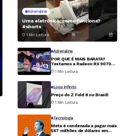
Adrenaline
Urna eletrônica, como funciona?
#shorts
1 Min Leitura
Adrenaline
POR QUE É MAIS BARATA?
Testamos a Radeon RX 9070
XT
1 Min Leitura
Loop Infinito
Preço do Z Fold 8 no Brasil!
1 Min Leitura
Tecnologia
Meta é condenada a pagar mais
567 milhões de dólares em
caso de proteção infantil nos