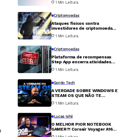
1 Min Leitura
Criptomoedas
Ataques físicos contra
investidores de criptomoedas
já somam mais de 30 milhões
1 Min Leitura
de dólares em 2026, aponta
relatório
Criptomoedas
Plataforma de recompensas
Step App encerra atividades
após quatro anos, e token
1 Min Leitura
FITFI despenca 99,9%
Gordo Tech
A VERDADE SOBRE WINDOWS E
STEAM OS QUE NÃO TE
CONTAM
1 Min Leitura
Lucas Ishii
O MELHOR PIOR NOTEBOOK
GAMER?! Corsair Voyager A1600
a
com uma Radeon 6800M
1 Min Leitura