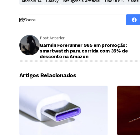
Android 14
Galaxy
Inteligência Artificial
One UI 8.5
Sams
Share
Post Anterior
Garmin Forerunner 965 em promoção:
smartwatch para corrida com 35% de
desconto na Amazon
Artigos Relacionados