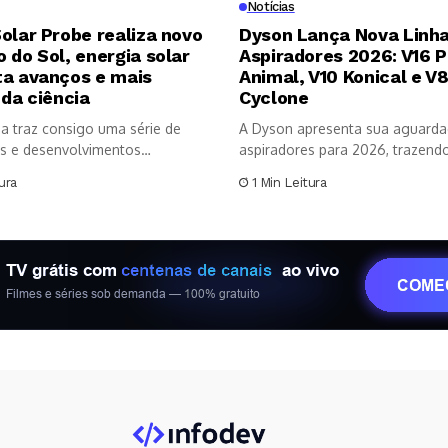
Notícias
olar Probe realiza novo
Dyson Lança Nova Linha
 do Sol, energia solar
Aspiradores 2026: V16 P
ta avanços e mais
Animal, V10 Konical e V
 da ciência
Cyclone
a traz consigo uma série de
A Dyson apresenta sua aguarda
s e desenvolvimentos
aspiradores para 2026, trazendo 
os no...
ura
1 Min Leitura