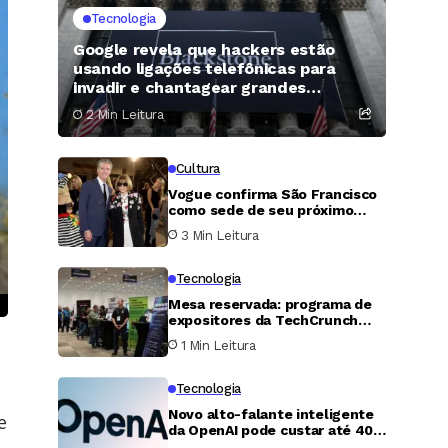
Tecnologia
Google revela que hackers estão
usando ligações telefônicas para
invadir e chantagear grandes
empresas financeiras nos Estados
2 Min Leitura
Unidos
Cultura
Vogue confirma São Francisco
como sede de seu próximo
grande evento e reforça
3 Min Leitura
ligação com o mundo da
tecnologia
Tecnologia
Mesa reservada: programa de
expositores da TechCrunch
Disrupt 2026 abre espaço para
1 Min Leitura
startups serem vistas por
milhares de pessoas
Tecnologia
Novo alto-falante inteligente
e
da OpenAI pode custar até 400
dólares