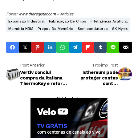
Fonte:
www.theregister.com – Articles
Expansão Industrial
Fabricação De Chips
Inteligência Artificial
Memória HBM
Preços De Memória
Semicondutores
SK Hynix
Post Anterior
Próximo Post
Vertiv conclui
Ethereum pode
compra da italiana
proteger contas
ThermoKey e reforça
contra
portfólio de
computadores
refrigeração para
quânticos por
— Publicidade —
data centers
apenas 7 centavos,
revela líder do
projeto Kohaku