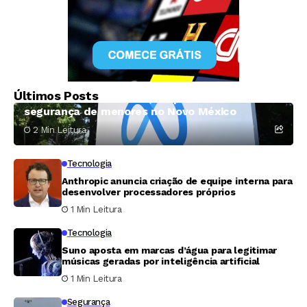
Tecnologia
Justiça dos EUA condena Meta a pagar mais
Últimos Posts
567 milhões de dólares em processo sobre
segurança de menores no Novo México
2 Min Leitura
Tecnologia
Anthropic anuncia criação de equipe interna para
desenvolver processadores próprios
1 Min Leitura
Tecnologia
Suno aposta em marcas d’água para legitimar
músicas geradas por inteligência artificial
1 Min Leitura
Segurança