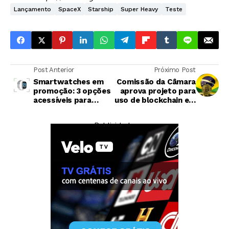
Lançamento
SpaceX
Starship
Super Heavy
Teste
Post Anterior
Próximo Post
Smartwatches em
Comissão da Câmara
promoção: 3 opções
aprova projeto para
acessíveis para
uso de blockchain em
investir agora
assinaturas digitais
— Publicidade —