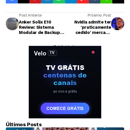
Post Anterior
Próximo Post
Anker Solix E10
Nvidia admite ter
Review: Sistema
'praticamente
Modular de Backup
cedido' mercado
Doméstico Entrega
chinês de chips de IA
Performance
à Huawei
— Publicidade —
Discreta e Eficiente
Tecnologia
Últimos Posts
D-Wave avança na corrida pela computação