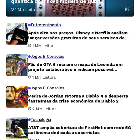
quântica com novo modelo de qubit
1 Min Leitura
Entretenimento
Após alta nos preços, Disney e Netflix avaliam
lançar versões gratuitas de seus serviços de
streaming
1 Min Leitura
Jogos E Consoles
Fãs de GTA 6 recriam o mapa de Leonida em
projeto colaborativo e indicam possível
endereço de Jason
1 Min Leitura
Jogos E Consoles
Pedra de Jordan retorna a Diablo 4 e desperta
fantasmas da crise econômica de Diablo 2
2 Min Leitura
Tecnologia
AT&T amplia cobertura do FirstNet com rede 5G
autônoma dedicada a socorristas