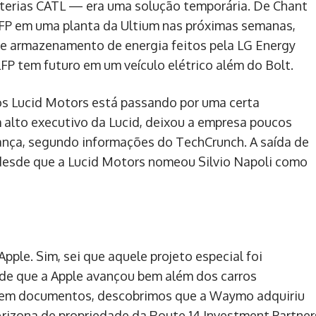
aterias CATL — era uma solução temporária. De Chant
LFP em uma planta da Ultium nas próximas semanas,
de armazenamento de energia feitos pela LG Energy
FP tem futuro em um veículo elétrico além do Bolt.
cos Lucid Motors está passando por uma certa
m alto executivo da Lucid, deixou a empresa poucos
ança, segundo informações do TechCrunch. A saída de
 desde que a Lucid Motors nomeou Silvio Napoli como
pple. Sim, sei que aquele projeto especial foi
de que a Apple avançou bem além dos carros
 em documentos, descobrimos que a Waymo adquiriu
Arizona de propriedade da Route 14 Investment Partner