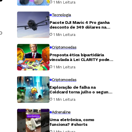
1 Min Leitura
Tecnologia
Pacote DJI Mavic 4 Pro ganha
desconto de 349 dólares na
o
Amazon e atrai profissionais de
1 Min Leitura
vídeo
Criptomoedas
Proposta ética bipartidária
vinculada à Lei CLARITY pode
garantir economia milionária
1 Min Leitura
em tributos para Trump
Criptomoedas
Exploração de falha na
Coldcard torna julho o segundo
mês mais crítico de 2026 para
1 Min Leitura
o mercado cripto
Adrenaline
Urna eletrônica, como
funciona? #shorts
1 Min Leitura