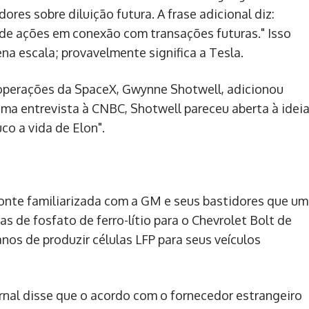
res sobre diluição futura. A frase adicional diz:
 de ações em conexão com transações futuras." Isso
a escala; provavelmente significa a Tesla.
e operações da SpaceX, Gwynne Shotwell, adicionou
uma entrevista à CNBC, Shotwell pareceu aberta à idei
co a vida de Elon".
fonte familiarizada com a GM e seus bastidores que um
s de fosfato de ferro-lítio para o Chevrolet Bolt de
os de produzir células LFP para seus veículos
urnal disse que o acordo com o fornecedor estrangeiro