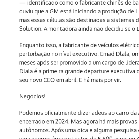
— identificado como o fabricante chinês de b
ouviu que a GM está iniciando a produção de 
mas essas células são destinadas a sistemas 
Solution. A montadora ainda não decidiu se o L
Enquanto isso, a fabricante de veículos elétri
perturbação no nível executivo. Emad Dlala, u
meses após ser promovido a um cargo de lider
Dlala é a primeira grande departure executiva
seu novo CEO em abril. E há mais por vir.
Negócios!
Podemos oficialmente dizer adeus ao carro da A
encerrado em 2024. Mas agora há mais provas 
autônomos. Após uma dica e alguma pesquisa
uma enorme área de testes de 5.500 acres no 