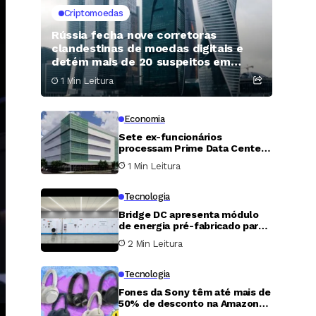
Criptomoedas
Rússia fecha nove corretoras
clandestinas de moedas digitais e
detém mais de 20 suspeitos em
Moscou
1 Min Leitura
Economia
Sete ex-funcionários
processam Prime Data Centers
e exigem 400 milhões de
1 Min Leitura
dólares por fraude em
participação acionária
Tecnologia
Bridge DC apresenta módulo
de energia pré-fabricado para
data centers voltados à
2 Min Leitura
inteligência artificial
Tecnologia
Fones da Sony têm até mais de
50% de desconto na Amazon
neste fim de semana