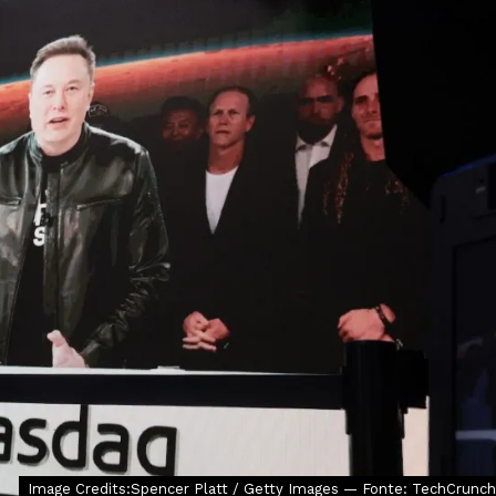
Image Credits:Spencer Platt / Getty Images — Fonte: TechCrunch