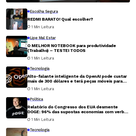
Escolha Segura
REDMI BARATO! Qual escolher?
1 Min Leitura
Lipe Mal Estar
O MELHOR NOTEBOOK para produtividade
(Trabalho) – TESTEI TODOS
1 Min Leitura
Tecnologia
Alto-falante inteligente da OpenAI pode custar
mais de 300 dólares e terá peças móveis para
parecer ‘mais vivo’
1 Min Leitura
Política
Relatório do Congresso dos EUA desmente
DOGE: 96% das supostas economias com verbas
são inverificáveis
1 Min Leitura
Tecnologia