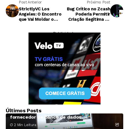
Post Anterior
Próximo Post
StrictlyVC Los
Bug Crítico no Zcash
Angeles: O Encontro
Poderia Permitir
que Vai Moldar o
Criação Ilegítima de
Futuro da Tecnologia
Criptomoeda
de Defesa e
— Publicidade —
Inteligência Artificial
Tecnologia
Fabricante de computadores Framework
Últimos Posts
alerta clientes após vazamento de dados em
fornecedor de banco de dados
2 Min Leitura