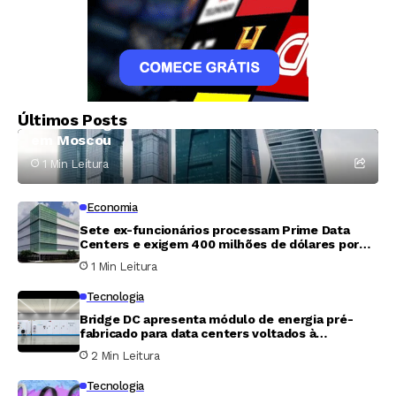
Criptomoedas
Rússia fecha nove corretoras clandestinas de
Últimos Posts
moedas digitais e detém mais de 20 suspeitos
em Moscou
1 Min Leitura
Economia
Sete ex-funcionários processam Prime Data
Centers e exigem 400 milhões de dólares por
fraude em participação acionária
1 Min Leitura
Tecnologia
Bridge DC apresenta módulo de energia pré-
fabricado para data centers voltados à
inteligência artificial
2 Min Leitura
Tecnologia