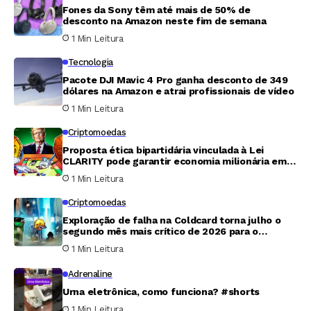
Fones da Sony têm até mais de 50% de
desconto na Amazon neste fim de semana
1 Min Leitura
Tecnologia
Pacote DJI Mavic 4 Pro ganha desconto de 349
dólares na Amazon e atrai profissionais de vídeo
1 Min Leitura
Criptomoedas
Proposta ética bipartidária vinculada à Lei
CLARITY pode garantir economia milionária em
tributos para Trump
1 Min Leitura
Criptomoedas
Exploração de falha na Coldcard torna julho o
segundo mês mais crítico de 2026 para o
mercado cripto
1 Min Leitura
Adrenaline
Urna eletrônica, como funciona? #shorts
1 Min Leitura