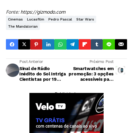
Fonte:
https://gizmodo.com
Cinemas
Lucasfilm
Pedro Pascal
Star Wars
The Mandalorian
Post Anterior
Próximo Post
Sinal de Rádio
Smartwatches em
Inédito do Sol Intriga
promoção: 3 opções
Cientistas por 19
acessíveis para
Dias
investir agora
— Publicidade —