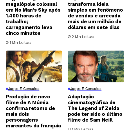
megalópole colossal
transforma ideia
em No Man’s Sky após
simples em fenômeno
1.400 horas de
de vendas e arrecada
trabalho;
mais de um milhão de
carregamento leva
dólares em sete dias
cinco minutos
2 Min Leitura
1 Min Leitura
Jogos E Consoles
Jogos E Consoles
Produção de novo
Adaptação
filme de A Múmia
cinematográfica de
confirma retorno de
The Legend of Zelda
mais dois
pode ter sido o último
personagens
filme de Sam Neill
marcantes da franquia
1 Min Leitura