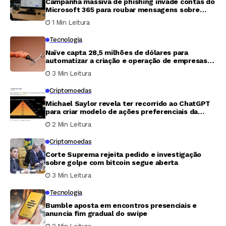
Campanha massiva de phishing invade contas do
Microsoft 365 para roubar mensagens sobre
folha de pagamento e finanças
1 Min Leitura
Tecnologia
Naïve capta 28,5 milhões de dólares para
automatizar a criação e operação de empresas
com agentes de inteligência artificial
3 Min Leitura
Criptomoedas
Michael Saylor revela ter recorrido ao ChatGPT
para criar modelo de ações preferenciais da
Strategy e captar US$ 15 bilhões
2 Min Leitura
Criptomoedas
Corte Suprema rejeita pedido e investigação
sobre golpe com bitcoin segue aberta
3 Min Leitura
Tecnologia
Bumble aposta em encontros presenciais e
anuncia fim gradual do swipe