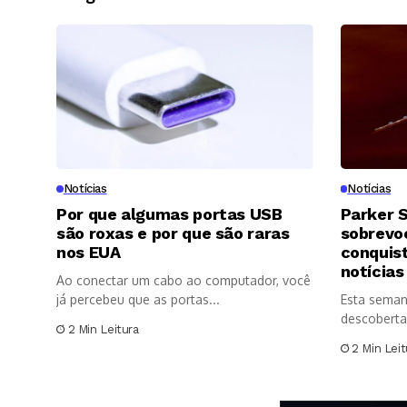
Notícias
Notícias
Por que algumas portas USB
Parker S
são roxas e por que são raras
sobrevoo
nos EUA
conquis
notícias
Ao conectar um cabo ao computador, você
já percebeu que as portas...
Esta seman
descoberta
2 Min Leitura
significativ
2 Min Leit