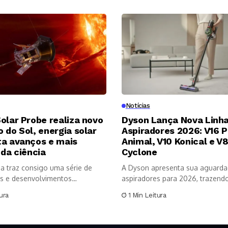
Notícias
olar Probe realiza novo
Dyson Lança Nova Linha
 do Sol, energia solar
Aspiradores 2026: V16 P
ta avanços e mais
Animal, V10 Konical e V
 da ciência
Cyclone
a traz consigo uma série de
A Dyson apresenta sua aguarda
s e desenvolvimentos
aspiradores para 2026, trazendo 
os no...
ura
1 Min Leitura