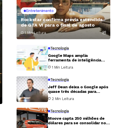
Entretenimento
Rockstar confirma prévia estendida
de GTA VI para o final de agosto
1 Min Leitura
Tecnologia
Google Maps amplia
ferramenta de inteligência
artificial e passa a fazer
1 Min Leitura
pedidos de comida para o
usuário
Tecnologia
Jeff Dean deixa o Google após
quase três décadas para
fundar nova empresa de
2 Min Leitura
inteligência artificial
Tecnologia
Moove capta 250 milhões de
dólares para se consolidar no
mercado de táxis autônomos