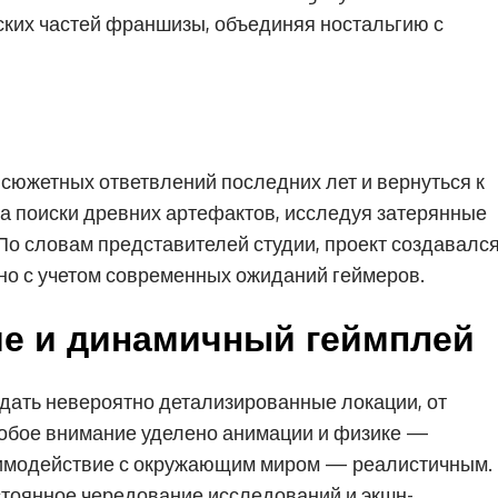
ских частей франшизы, объединяя ностальгию с
 сюжетных ответвлений последних лет и вернуться к
на поиски древних артефактов, исследуя затерянные
о словам представителей студии, проект создавалс
 но с учетом современных ожиданий геймеров.
ие и динамичный геймплей
здать невероятно детализированные локации, от
обое внимание уделено анимации и физике —
аимодействие с окружающим миром — реалистичным.
стоянное чередование исследований и экшн-