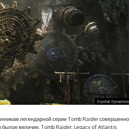
Crystal Dynamics
лонникам легендарной серии Tomb Raider совершенно
 былое величие. Tomb Raider: Legacy of Atlantis