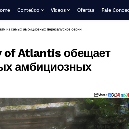
ome
Conteúdo
Vídeos
Ofertas
Fale Conos
одним из самых амбициозных перезапусков серии
 of Atlantis обещает
мых амбициозных
Share