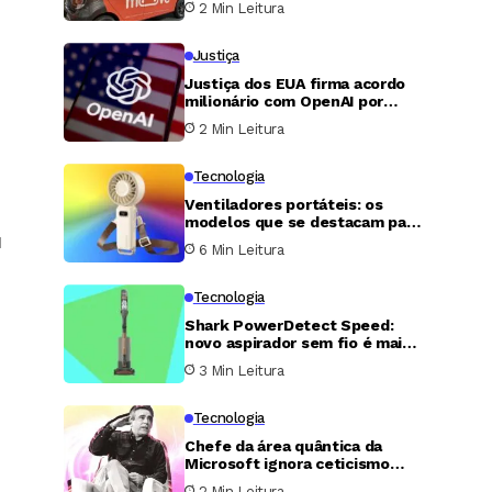
2 Min Leitura
Justiça
Justiça dos EUA firma acordo
milionário com OpenAI por
práticas de contratação de
2 Min Leitura
imigrantes
Tecnologia
Ventiladores portáteis: os
modelos que se destacam para
я
enfrentar o calor
6 Min Leitura
Tecnologia
Shark PowerDetect Speed:
novo aspirador sem fio é mais
leve, barato e poderoso
3 Min Leitura
Tecnologia
Chefe da área quântica da
Microsoft ignora ceticismo
científico e defende avanço
2 Min Leitura