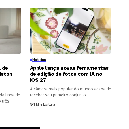
Notícias
 de
Apple lança novas ferramentas
iston
de edição de fotos com IA no
8
iOS 27
A câmera mais popular do mundo acaba de
da linha de
receber seu primeiro conjunto...
três...
1 Min Leitura