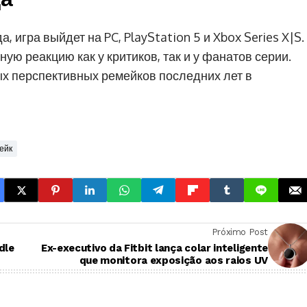
 игра выйдет на PC, PlayStation 5 и Xbox Series X|S.
ю реакцию как у критиков, так и у фанатов серии.
ых перспективных ремейков последних лет в
ейк
Próximo Post
dle
Ex-executivo da Fitbit lança colar inteligente
que monitora exposição aos raios UV