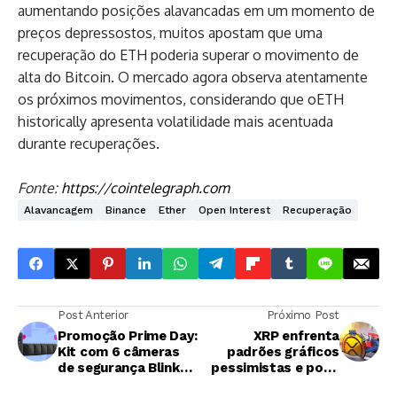
aumentando posições alavancadas em um momento de
preços depressostos, muitos apostam que uma
recuperação do ETH poderia superar o movimento de
alta do Bitcoin. O mercado agora observa atentamente
os próximos movimentos, considerando que oETH
historically apresenta volatilidade mais acentuada
durante recuperações.
Fonte:
https://cointelegraph.com
Alavancagem
Binance
Ether
Open Interest
Recuperação
Post Anterior
Próximo Post
Promoção Prime Day:
XRP enfrenta
Kit com 6 câmeras
padrões gráficos
de segurança Blink
pessimistas e pode
sai por menos de R$
cair abaixo de US$ 1