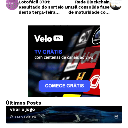
Lotofácil 3701:
Rede Blockchain
Resultado do sorteio
Brasil consolida fase
desta terça-feira
de maturidade com
(02/06)
coordenação
descentralizada e
— Publicidade —
estratégia definida
Economia
A aposta da Ford em uma picape elétrica
Últimos Posts
barata e por que ela talvez não baste para
virar o jogo
3 Min Leitura