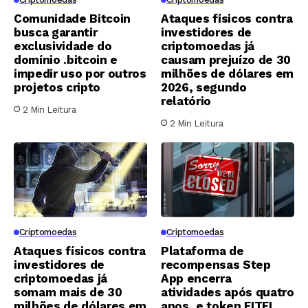
Comunidade Bitcoin
Ataques físicos contra
busca garantir
investidores de
exclusividade do
criptomoedas já
domínio .bitcoin e
causam prejuízo de 30
impedir uso por outros
milhões de dólares em
projetos cripto
2026, segundo
relatório
2 Min Leitura
2 Min Leitura
Criptomoedas
Criptomoedas
Ataques físicos contra
Plataforma de
investidores de
recompensas Step
criptomoedas já
App encerra
somam mais de 30
atividades após quatro
milhões de dólares em
anos, e token FITFI