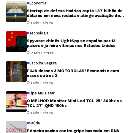
Economia
Startup de defesa Hadrian capta 1,37 bilhão de
dólares em nova rodada e atinge avaliação de
7,87 bilhões
1 Min Leitura
Tecnologia
Spyware chinês LightSpy se espalha por 13
países e já mira vítimas nos Estados Unidos
2 Min Leitura
Escolha Segura
FUJA desses 3 MOTOROLAS! Economize com
esses outros 2.
1 Min Leitura
Lipe Mal Estar
O MELHOR Monitor Mini Led TCL 25" 300hz vs
TCL 27" QHD 180hz
1 Min Leitura
Saúde
Primeira vacina contra gripe baseada em RNA