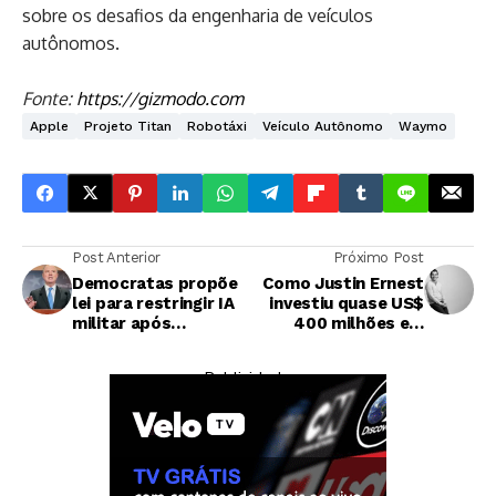
sobre os desafios da engenharia de veículos
autônomos.
Fonte:
https://gizmodo.com
Apple
Projeto Titan
Robotáxi
Veículo Autônomo
Waymo
Post Anterior
Próximo Post
Democratas propõe
Como Justin Ernest
lei para restringir IA
investiu quase US$
militar após
400 milhões em
polêmica entre
startups sem um
Anthropic e
fundo de VC
— Publicidade —
Pentágono
tradicional