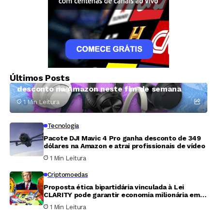
Tecnologia
Últimos Posts
Fones da Sony têm até mais de 50% de
desconto na Amazon neste fim de semana
1 Min Leitura
Tecnologia
Pacote DJI Mavic 4 Pro ganha desconto de 349
dólares na Amazon e atrai profissionais de vídeo
1 Min Leitura
Criptomoedas
Proposta ética bipartidária vinculada à Lei
CLARITY pode garantir economia milionária em
tributos para Trump
1 Min Leitura