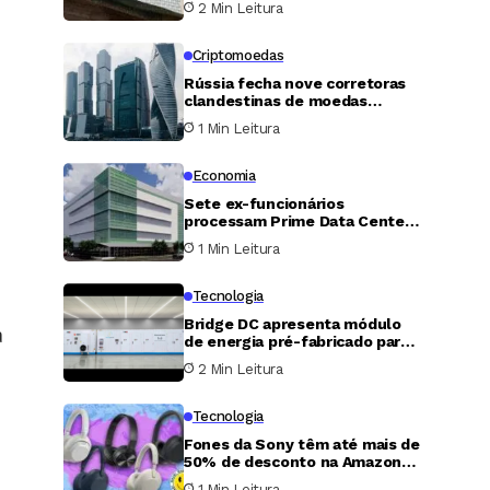
2 Min Leitura
do Pix
Criptomoedas
Rússia fecha nove corretoras
clandestinas de moedas
digitais e detém mais de 20
1 Min Leitura
suspeitos em Moscou
Economia
Sete ex-funcionários
processam Prime Data Centers
e exigem 400 milhões de
1 Min Leitura
dólares por fraude em
participação acionária
Tecnologia
Bridge DC apresenta módulo
a
de energia pré-fabricado para
data centers voltados à
s
2 Min Leitura
inteligência artificial
Tecnologia
Fones da Sony têm até mais de
50% de desconto na Amazon
neste fim de semana
1 Min Leitura