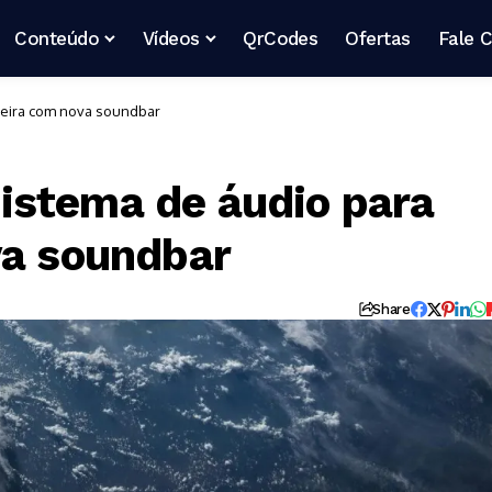
Conteúdo
Vídeos
QrCodes
Ofertas
Fale 
teira com nova soundbar
istema de áudio para
va soundbar
Share