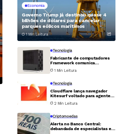
Economia
Governo Trump já destinou quase 4
bilhões de dólares para cancelar
parques eólicos marítimos
1 Min Leitura
Tecnologia
Fabricante de computadores
Framework comunica
vazamento de dados que
1 Min Leitura
atinge todos os clientes
Tecnologia
Cloudflare lança navegador
Kitesurf voltado para agentes
de inteligência artificial
2 Min Leitura
Criptomoedas
Alerta no Banco Central:
debandada de especialistas em
tecnologia preocupa o futuro