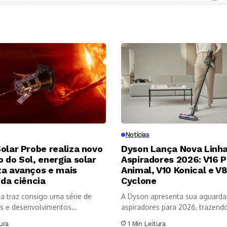
Notícias
olar Probe realiza novo
Dyson Lança Nova Linha
 do Sol, energia solar
Aspiradores 2026: V16 P
ta avanços e mais
Animal, V10 Konical e V
 da ciência
Cyclone
a traz consigo uma série de
A Dyson apresenta sua aguarda
s e desenvolvimentos
aspiradores para 2026, trazendo 
os no...
ura
1 Min Leitura