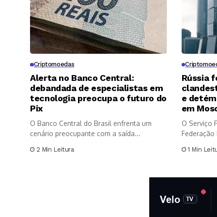
Criptomoedas
Criptomoe
Alerta no Banco Central:
Rússia f
debandada de especialistas em
clandest
tecnologia preocupa o futuro do
e detém
Pix
em Mos
O Banco Central do Brasil enfrenta um
O Serviço 
cenário preocupante com a saída...
Federação 
sexta-feira.
2 Min Leitura
1 Min Leit