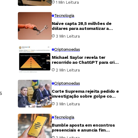
1 Min Leitura
folha de pagamento e finanças
Tecnologia
Naïve capta 28,5 milhões de
dólares para automatizar a
criação e operação de
3 Min Leitura
empresas com agentes de
inteligência artificial
Criptomoedas
Michael Saylor revela ter
recorrido ao ChatGPT para criar
modelo de ações preferenciais
2 Min Leitura
da Strategy e captar US$ 15
bilhões
Criptomoedas
Corte Suprema rejeita pedido e
s
investigação sobre golpe com
bitcoin segue aberta
3 Min Leitura
Tecnologia
Bumble aposta em encontros
presenciais e anuncia fim
gradual do swipe
2 Min Leitura