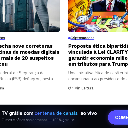
das
Criptomoedas
echa nove corretoras
Proposta ética bipartid
inas de moedas digitais
vinculada à Lei CLARITY
 mais de 20 suspeitos
garantir economia milio
cou
em tributos para Trum
Federal de Segurança da
Uma iniciativa ética de caráter bi
Russa (FSB) deflagrou, nesta
encaminhada ao presidente dos
..
Unidos,...
ura
1 Min Leitura