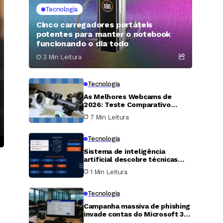
Tecnologia
Cinco carregadores portáteis
potentes para manter o notebook
funcionando o dia todo
3 Min Leitura
Tecnologia
As Melhores Webcams de
2026: Teste Comparativo
Revela Vencedores e
7 Min Leitura
Decepções
Tecnologia
Sistema de inteligência
artificial descobre técnicas
inéditas de ataque HTTP e
1 Min Leitura
falha zero-day em servidor
Apache
Tecnologia
Campanha massiva de phishing
invade contas do Microsoft 365
para roubar mensagens sobre