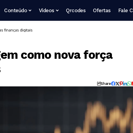
Conteúdo
Vídeos
Qrcodes
Ofertas
Fale 
 finanças digitais
gem como nova força
s
Share