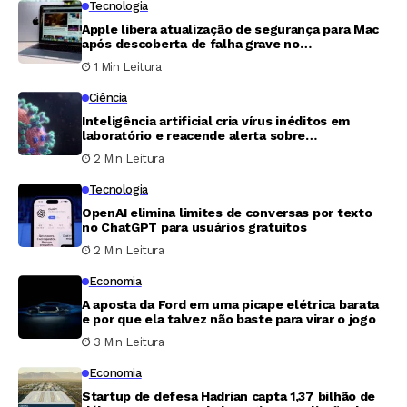
Tecnologia
Apple libera atualização de segurança para Mac
após descoberta de falha grave no
Compartilhamento de Tela
1 Min Leitura
Ciência
Inteligência artificial cria vírus inéditos em
laboratório e reacende alerta sobre
biossegurança
2 Min Leitura
Tecnologia
OpenAI elimina limites de conversas por texto
no ChatGPT para usuários gratuitos
2 Min Leitura
Economia
A aposta da Ford em uma picape elétrica barata
e por que ela talvez não baste para virar o jogo
3 Min Leitura
Economia
Startup de defesa Hadrian capta 1,37 bilhão de