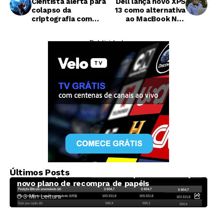
Cientista alerta para
Dell lança novo XPS
colapso da
13 como alternativa
criptografia com
ao MacBook Neo
computers
com preço
quânticos até 2029
promocional de US$
— Publicidade —
599
Criptomoedas
Últimos Posts
Méliuz amplia fatia de Bitcoin por cota e lança
novo plano de recompra de papéis
3 Min Leitura