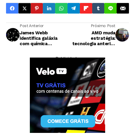
Post Anterior
Próximo Post
James Webb
AMD muda
identifica galáxia
estratégia:
com química
tecnologia anterior
primordial no
será suportada até
Universo jovem
2030
— Publicidade —
Criptomoedas
Rússia fecha nove corretoras clandestinas de