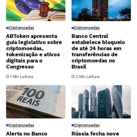
Criptomoedas
Criptomoedas
ABToken apresenta
Banco Central
guia legislativo sobre
estabelece bloqueio
criptomoedas,
de até 24 horas em
tokenização e ativos
transferências de
digitais para o
criptomoedas no
Congresso
Brasil
1 Min Leitura
3 Min Leitura
Criptomoedas
Criptomoedas
Alerta no Banco
Rússia fecha nove