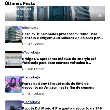
Últimos Posts
moedas digitais e detém mais de 20 suspeitos
em Moscou
1 Min Leitura
Economia
Sete ex-funcionários processam Prime Data
Centers e exigem 400 milhões de dólares por
fraude em participação acionária
1 Min Leitura
Tecnologia
Bridge DC apresenta módulo de energia pré-
fabricado para data centers voltados à
inteligência artificial
2 Min Leitura
Tecnologia
Fones da Sony têm até mais de 50% de
desconto na Amazon neste fim de semana
1 Min Leitura
Tecnologia
Pacote DJI Mavic 4 Pro ganha desconto de 349