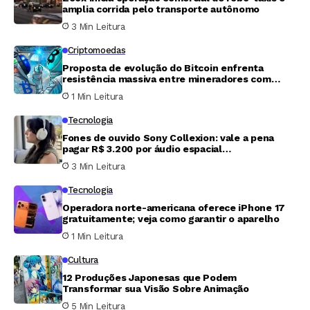
amplia corrida pelo transporte autônomo
3 Min Leitura
Criptomoedas
Proposta de evolução do Bitcoin enfrenta
resistência massiva entre mineradores com
adesão de apenas 3%
1 Min Leitura
Tecnologia
Fones de ouvido Sony Collexion: vale a pena
pagar R$ 3.200 por áudio espacial
revolucionário?
3 Min Leitura
Tecnologia
Operadora norte-americana oferece iPhone 17
gratuitamente; veja como garantir o aparelho
1 Min Leitura
Cultura
12 Produções Japonesas que Podem
Transformar sua Visão Sobre Animação
5 Min Leitura