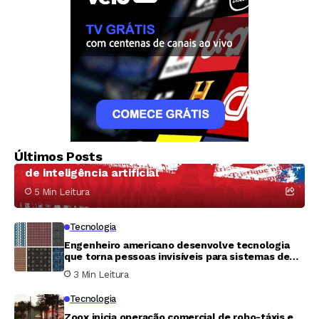
Tecnologia
A surpreendente transformação do King’s
Últimos Posts
Cross: de zona de prostituição a polo mundial
de inteligência artificial
5 Min Leitura
Tecnologia
Engenheiro americano desenvolve tecnologia
que torna pessoas invisíveis para sistemas de
vigilância
3 Min Leitura
Tecnologia
Zoox inicia operação comercial de robo-táxis e