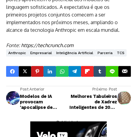
linguagem sofisticados. A expectativa é que os
primeiros projetos conjuntos comecem a ser
implementados nos próximos meses, ampliando o
alcance da tecnologia Anthropic em escala mundial.
Fonte:
https://techcrunch.com
Anthropic
Empresarial
Inteligência Artificial
Parceria
TCS
Post Anterior
Próximo Post
Modelos de IA
Melhores Tabuleiros
provocam
de Xadrez
‘apocalipse de
Inteligentes de 2026:
vulnerabilidades’ na
Análise Completa
segurança cripto,
— Publicidade —
alerta CEO da
Immunefi