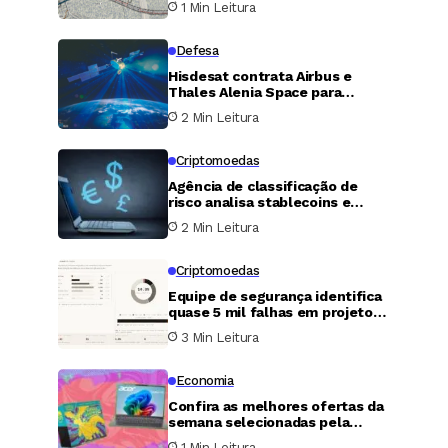
1 Min Leitura
centro de dados de 20
megawatts
Defesa
Hisdesat contrata Airbus e
Thales Alenia Space para
construir o satélite SpainSat
2 Min Leitura
NG III após a perda do NG II
Criptomoedas
Agência de classificação de
risco analisa stablecoins e
coloca grandes projetos em
2 Min Leitura
alerta
Criptomoedas
Equipe de segurança identifica
quase 5 mil falhas em projetos
do ecossistema Bitcoin usando
3 Min Leitura
inteligência artificial
Economia
Confira as melhores ofertas da
semana selecionadas pela
equipe de especialistas em
1 Min Leitura