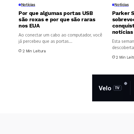
Notícias
Notícias
Por que algumas portas USB
Parker S
são roxas e por que são raras
sobrevoo
nos EUA
conquis
notícias
Ao conectar um cabo ao computador, você
já percebeu que as portas...
Esta seman
descoberta
2 Min Leitura
significativ
2 Min Leit