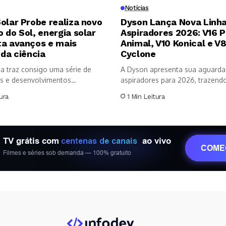
Notícias
olar Probe realiza novo
Dyson Lança Nova Linha
 do Sol, energia solar
Aspiradores 2026: V16 P
ta avanços e mais
Animal, V10 Konical e V
 da ciência
Cyclone
a traz consigo uma série de
A Dyson apresenta sua aguarda
s e desenvolvimentos
aspiradores para 2026, trazendo 
os no...
ura
1 Min Leitura