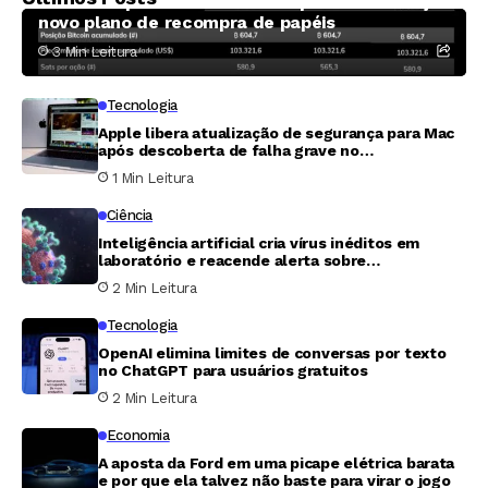
Méliuz amplia fatia de Bitcoin por cota e lança
novo plano de recompra de papéis
3 Min Leitura
Tecnologia
Apple libera atualização de segurança para Mac
após descoberta de falha grave no
Compartilhamento de Tela
1 Min Leitura
Ciência
Inteligência artificial cria vírus inéditos em
laboratório e reacende alerta sobre
biossegurança
2 Min Leitura
Tecnologia
OpenAI elimina limites de conversas por texto
no ChatGPT para usuários gratuitos
2 Min Leitura
Economia
A aposta da Ford em uma picape elétrica barata
e por que ela talvez não baste para virar o jogo