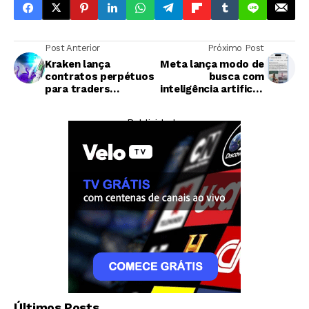
Post Anterior
Próximo Post
Kraken lança
Meta lança modo de
contratos perpétuos
busca com
para traders
inteligência artificial
americanos via
no Facebook que
plataforma
utiliza posts
— Publicidade —
regulamentada pela
públicos dos
CFTC
usuários
Criptomoedas
Últimos Posts