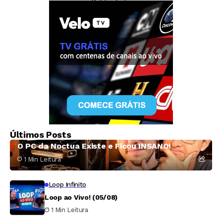
— Publicidade —
Adrenaline
Últimos Posts
O PC da Noctua Existe e Ficou INSANO!
1 Min Leitura
Loop Infinito
Loop ao Vivo! (05/08)
1 Min Leitura