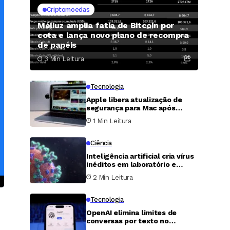
Criptomoedas
Méliuz amplia fatia de Bitcoin por
cota e lança novo plano de recompra
de papéis
3 Min Leitura
Tecnologia
Apple libera atualização de
segurança para Mac após
descoberta de falha grave no
1 Min Leitura
Compartilhamento de Tela
Ciência
Inteligência artificial cria vírus
inéditos em laboratório e
reacende alerta sobre
2 Min Leitura
biossegurança
Tecnologia
OpenAI elimina limites de
conversas por texto no
ChatGPT para usuários