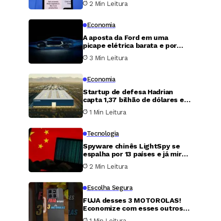
2 Min Leitura
gratuitos
Economia
A aposta da Ford em uma
picape elétrica barata e por
que ela talvez não baste para
3 Min Leitura
virar o jogo
Economia
Startup de defesa Hadrian
capta 1,37 bilhão de dólares em
nova rodada e atinge avaliação
1 Min Leitura
de 7,87 bilhões
Tecnologia
Spyware chinês LightSpy se
espalha por 13 países e já mira
vítimas nos Estados Unidos
2 Min Leitura
Escolha Segura
FUJA desses 3 MOTOROLAS!
Economize com esses outros
2.
1 Min Leitura