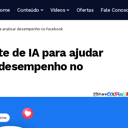
ome
Conteúdo
Vídeos
Ofertas
Fale Conos
es a analisar desempenho no Facebook
e de IA para ajudar
r desempenho no
Share