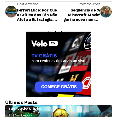
Post Anterior
Próximo Post
Ferrari Luce: Por Que
Sequência de 'A
a Crítica dos Fãs Não
Minecraft Movie'
Afeta a Estratégia da
ganha novo nome e
Marca
primeiras imagens
— Publicidade —
Criptomoedas
Exploração de falha na Coldcard torna julho o
Últimos Posts
segundo mês mais crítico de 2026 para o
mercado cripto
1 Min Leitura