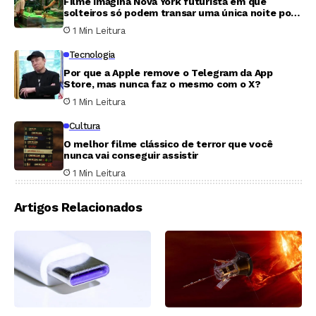
Filme imagina Nova York futurista em que
solteiros só podem transar uma única noite por
ano
1 Min Leitura
Tecnologia
Por que a Apple remove o Telegram da App
Store, mas nunca faz o mesmo com o X?
1 Min Leitura
Cultura
O melhor filme clássico de terror que você
nunca vai conseguir assistir
1 Min Leitura
Artigos Relacionados