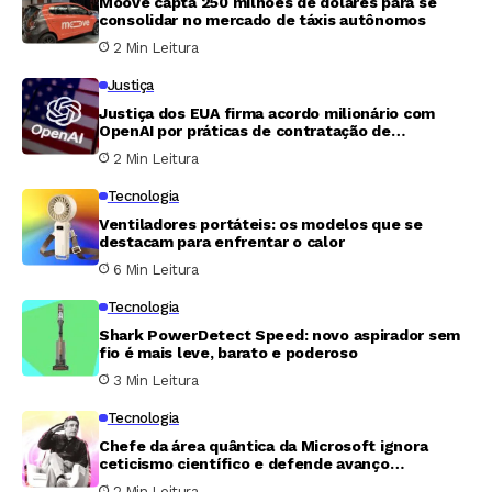
Moove capta 250 milhões de dólares para se
consolidar no mercado de táxis autônomos
2 Min Leitura
Justiça
Justiça dos EUA firma acordo milionário com
OpenAI por práticas de contratação de
imigrantes
2 Min Leitura
Tecnologia
Ventiladores portáteis: os modelos que se
destacam para enfrentar o calor
6 Min Leitura
Tecnologia
Shark PowerDetect Speed: novo aspirador sem
fio é mais leve, barato e poderoso
3 Min Leitura
Tecnologia
Chefe da área quântica da Microsoft ignora
ceticismo científico e defende avanço
tecnológico
2 Min Leitura