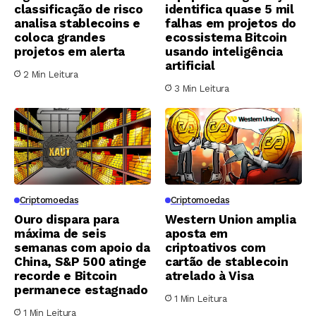
classificação de risco
identifica quase 5 mil
analisa stablecoins e
falhas em projetos do
coloca grandes
ecossistema Bitcoin
projetos em alerta
usando inteligência
artificial
2 Min Leitura
3 Min Leitura
Criptomoedas
Criptomoedas
Ouro dispara para
Western Union amplia
máxima de seis
aposta em
semanas com apoio da
criptoativos com
China, S&P 500 atinge
cartão de stablecoin
recorde e Bitcoin
atrelado à Visa
permanece estagnado
1 Min Leitura
1 Min Leitura