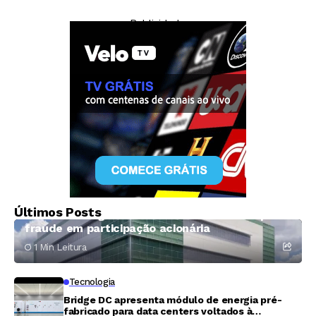
Junho de 2026
para Produtos de
Tecnologia Pet
— Publicidade —
Economia
Sete ex-funcionários processam Prime Data
Últimos Posts
Centers e exigem 400 milhões de dólares por
fraude em participação acionária
1 Min Leitura
Tecnologia
Bridge DC apresenta módulo de energia pré-
fabricado para data centers voltados à