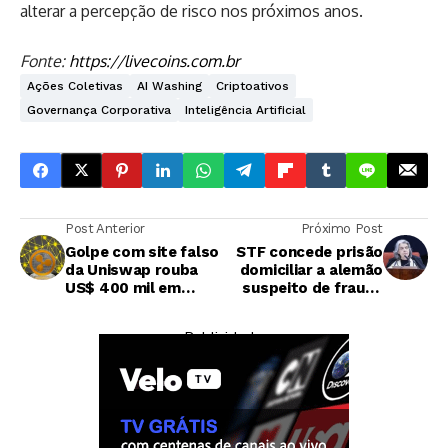
alterar a percepção de risco nos próximos anos.
Fonte:
https://livecoins.com.br
Ações Coletivas
AI Washing
Criptoativos
Governança Corporativa
Inteligência Artificial
Post Anterior
Próximo Post
Golpe com site falso
STF concede prisão
da Uniswap rouba
domiciliar a alemão
US$ 400 mil em
suspeito de fraude
criptomoedas
com criptomoedas
na Argentina por
— Publicidade —
motivo de saúde