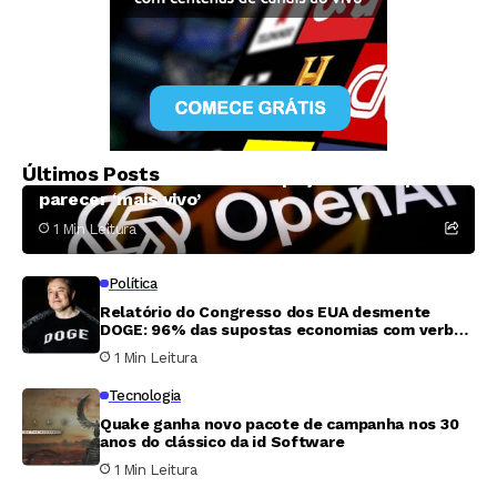
Tecnologia
Alto-falante inteligente da OpenAI pode custar
Últimos Posts
mais de 300 dólares e terá peças móveis para
parecer ‘mais vivo’
1 Min Leitura
Política
Relatório do Congresso dos EUA desmente
DOGE: 96% das supostas economias com verbas
são inverificáveis
1 Min Leitura
Tecnologia
Quake ganha novo pacote de campanha nos 30
anos do clássico da id Software
1 Min Leitura