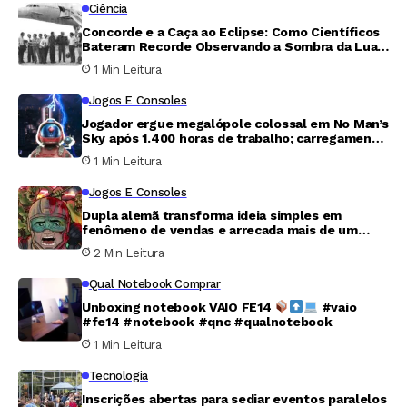
Ciência
Concorde e a Caça ao Eclipse: Como Científicos
Bateram Recorde Observando a Sombra da Lua
por 74 Minutos
1 Min Leitura
Jogos E Consoles
Jogador ergue megalópole colossal em No Man’s
Sky após 1.400 horas de trabalho; carregamento
leva cinco minutos
1 Min Leitura
Jogos E Consoles
Dupla alemã transforma ideia simples em
fenômeno de vendas e arrecada mais de um
milhão de dólares em sete dias
2 Min Leitura
Qual Notebook Comprar
Unboxing notebook VAIO FE14
#vaio
#fe14 #notebook #qnc #qualnotebook
1 Min Leitura
Tecnologia
Inscrições abertas para sediar eventos paralelos