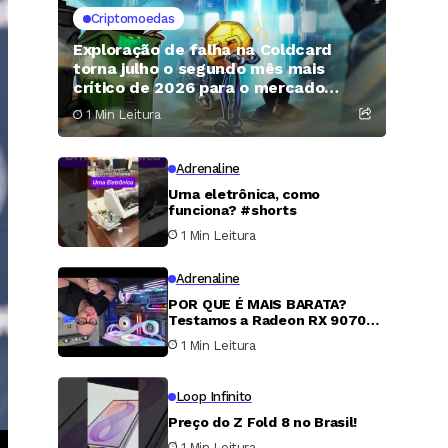
Criptomoedas
Exploração de falha na Coldcard
torna julho o segundo mês mais
crítico de 2026 para o mercado
cripto
1 Min Leitura
Adrenaline
Urna eletrônica, como
funciona? #shorts
1 Min Leitura
Adrenaline
POR QUE É MAIS BARATA?
Testamos a Radeon RX 9070
XT
1 Min Leitura
Loop Infinito
Preço do Z Fold 8 no Brasil!
1 Min Leitura