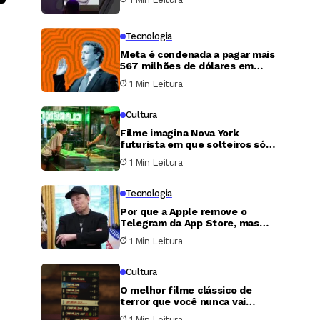
Tecnologia
Meta é condenada a pagar mais
567 milhões de dólares em
caso de proteção infantil nos
1 Min Leitura
Estados Unidos
Cultura
Filme imagina Nova York
futurista em que solteiros só
podem transar uma única noite
1 Min Leitura
por ano
Tecnologia
Por que a Apple remove o
Telegram da App Store, mas
nunca faz o mesmo com o X?
1 Min Leitura
Cultura
O melhor filme clássico de
terror que você nunca vai
conseguir assistir
1 Min Leitura