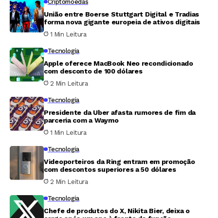
Criptomoedas
União entre Boerse Stuttgart Digital e Tradias
forma nova gigante europeia de ativos digitais
1 Min Leitura
Tecnologia
Apple oferece MacBook Neo recondicionado
com desconto de 100 dólares
2 Min Leitura
Tecnologia
Presidente da Uber afasta rumores de fim da
parceria com a Waymo
1 Min Leitura
Tecnologia
Videoporteiros da Ring entram em promoção
com descontos superiores a 50 dólares
2 Min Leitura
Tecnologia
Chefe de produtos do X, Nikita Bier, deixa o