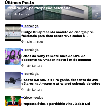
Últimos Posts
Centers e exigem 400 milhões de dólares por
fraude em participação acionária
1 Min Leitura
Tecnologia
Bridge DC apresenta módulo de energia pré-
fabricado para data centers voltados à
inteligência artificial
2 Min Leitura
Tecnologia
Fones da Sony têm até mais de 50% de
desconto na Amazon neste fim de semana
1 Min Leitura
Tecnologia
Pacote DJI Mavic 4 Pro ganha desconto de 349
dólares na Amazon e atrai profissionais de vídeo
1 Min Leitura
Criptomoedas
Proposta ética bipartidária vinculada à Lei