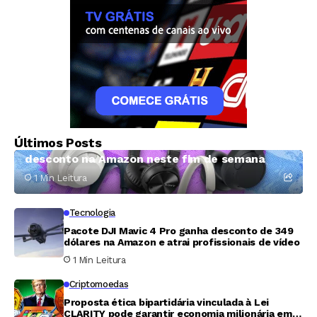
Tecnologia
Últimos Posts
Fones da Sony têm até mais de 50% de
desconto na Amazon neste fim de semana
1 Min Leitura
Tecnologia
Pacote DJI Mavic 4 Pro ganha desconto de 349
dólares na Amazon e atrai profissionais de vídeo
1 Min Leitura
Criptomoedas
Proposta ética bipartidária vinculada à Lei
CLARITY pode garantir economia milionária em