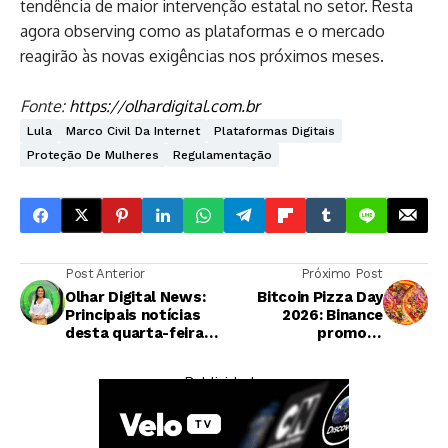
tendência de maior intervenção estatal no setor. Resta
agora observing como as plataformas e o mercado
reagirão às novas exigências nos próximos meses.
Fonte:
https://olhardigital.com.br
Lula
Marco Civil Da Internet
Plataformas Digitais
Proteção De Mulheres
Regulamentação
Post Anterior
Próximo Post
Olhar Digital News:
Bitcoin Pizza Day
Principais notícias
2026: Binance
desta quarta-feira
promove
(20/05/2026)
celebrações em toda
a América Latina
— Publicidade —