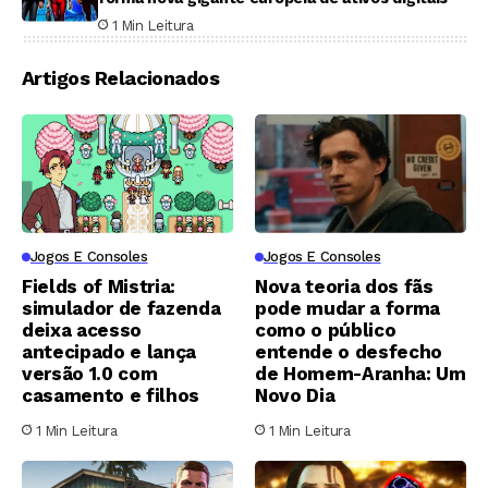
1 Min Leitura
Artigos Relacionados
Jogos E Consoles
Jogos E Consoles
Fields of Mistria:
Nova teoria dos fãs
simulador de fazenda
pode mudar a forma
deixa acesso
como o público
antecipado e lança
entende o desfecho
versão 1.0 com
de Homem-Aranha: Um
casamento e filhos
Novo Dia
1 Min Leitura
1 Min Leitura