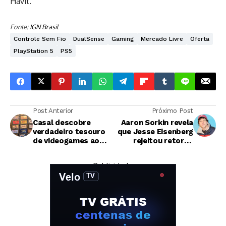
Havit.
Fonte:
IGN Brasil
Controle Sem Fio
DualSense
Gaming
Mercado Livre
Oferta
PlayStation 5
PS5
Post Anterior
Próximo Post
Casal descobre
Aaron Sorkin revela
verdadeiro tesouro
que Jesse Eisenberg
de videogames ao
rejeitou retorno
comprar imóvel para
como Mark
reforma
Zuckerberg em
— Publicidade —
sequência de A Rede
Social