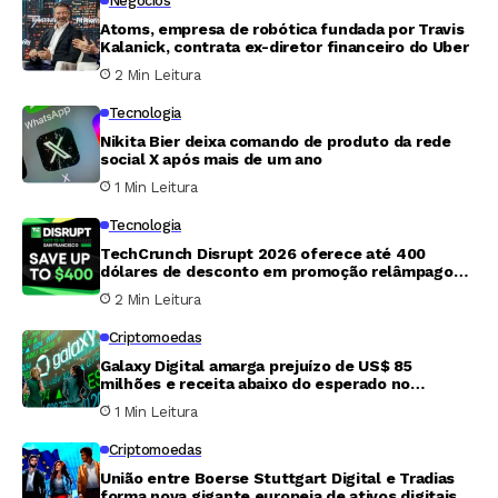
Negócios
Atoms, empresa de robótica fundada por Travis
Kalanick, contrata ex-diretor financeiro do Uber
2 Min Leitura
Tecnologia
Nikita Bier deixa comando de produto da rede
social X após mais de um ano
1 Min Leitura
Tecnologia
TechCrunch Disrupt 2026 oferece até 400
dólares de desconto em promoção relâmpago
que termina nesta sexta-feira
2 Min Leitura
Criptomoedas
Galaxy Digital amarga prejuízo de US$ 85
milhões e receita abaixo do esperado no
segundo trimestre
1 Min Leitura
Criptomoedas
União entre Boerse Stuttgart Digital e Tradias
forma nova gigante europeia de ativos digitais