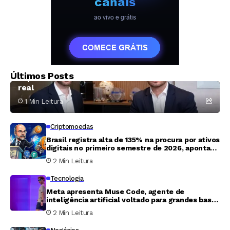
Criptomoedas
Atlas Inc. firma parceria com XRP Ledger para
Últimos Posts
impulsionar tokenização de ativos do mundo
real
1 Min Leitura
Criptomoedas
Brasil registra alta de 135% na procura por ativos
digitais no primeiro semestre de 2026, aponta
Banco Central
2 Min Leitura
Tecnologia
Meta apresenta Muse Code, agente de
inteligência artificial voltado para grandes bases
de código
2 Min Leitura