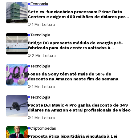
Economia
Sete ex-funcionários processam Prime Data
Centers e exigem 400 milhões de dólares por
fraude em participação acionária
1 Min Leitura
Tecnologia
Bridge DC apresenta módulo de energia pré-
fabricado para data centers voltados à
inteligência artificial
2 Min Leitura
Tecnologia
Fones da Sony têm até mais de 50% de
desconto na Amazon neste fim de semana
1 Min Leitura
Tecnologia
Pacote DJI Mavic 4 Pro ganha desconto de 349
dólares na Amazon e atrai profissionais de vídeo
1 Min Leitura
Criptomoedas
Proposta ética bipartidária vinculada à Lei