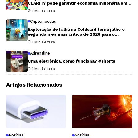
CLARITY pode garantir economia milionária em
tributos para Trump
1 Min Leitura
Criptomoedas
Exploração de falha na Coldcard torna julho o
segundo mês mais crítico de 2026 para o
mercado cripto
1 Min Leitura
Adrenaline
Urna eletrônica, como funciona? #shorts
1 Min Leitura
Artigos Relacionados
Notícias
Notícias