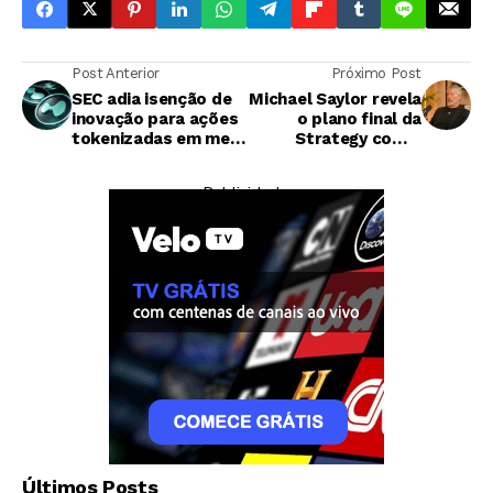
Post Anterior
Próximo Post
SEC adia isenção de
Michael Saylor revela
inovação para ações
o plano final da
tokenizadas em meio
Strategy com o
a preocupações
Bitcoin: ser um
regulatórias
'banco central'
— Publicidade —
digital
Tecnologia
Últimos Posts
Fones da Sony têm até mais de 50% de