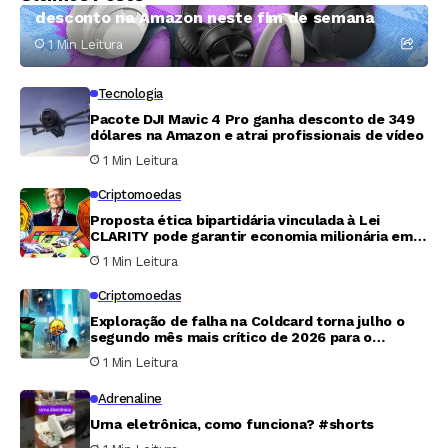
desconto na Amazon neste fim de semana
1 Min Leitura
Tecnologia
Pacote DJI Mavic 4 Pro ganha desconto de 349
dólares na Amazon e atrai profissionais de vídeo
1 Min Leitura
Criptomoedas
Proposta ética bipartidária vinculada à Lei
CLARITY pode garantir economia milionária em
tributos para Trump
1 Min Leitura
Criptomoedas
Exploração de falha na Coldcard torna julho o
segundo mês mais crítico de 2026 para o
mercado cripto
1 Min Leitura
Adrenaline
Urna eletrônica, como funciona? #shorts