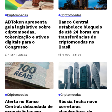
Criptomoedas
Criptomoedas
ABToken apresenta
Banco Central
guia legislativo sobre
estabelece bloqueio
criptomoedas,
de até 24 horas em
tokenização e ativos
transferências de
digitais para o
criptomoedas no
Congresso
Brasil
1 Min Leitura
3 Min Leitura
Criptomoedas
Criptomoedas
Alerta no Banco
Rússia fecha nove
Central: debandada de
corretoras
especialistas em
clandestinas de