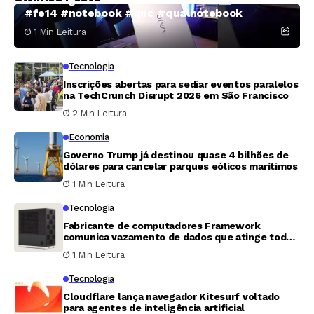
#fe14 #notebook #qnc #qualnotebook
1 Min Leitura
Tecnologia
Inscrições abertas para sediar eventos paralelos
na TechCrunch Disrupt 2026 em São Francisco
2 Min Leitura
Economia
Governo Trump já destinou quase 4 bilhões de
dólares para cancelar parques eólicos marítimos
1 Min Leitura
Tecnologia
Fabricante de computadores Framework
comunica vazamento de dados que atinge todos
os clientes
1 Min Leitura
Tecnologia
Cloudflare lança navegador Kitesurf voltado
para agentes de inteligência artificial