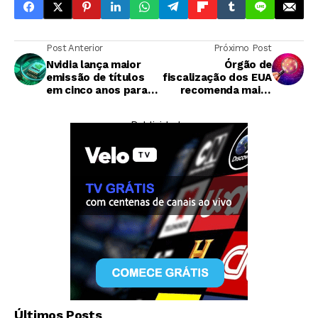
Post Anterior
Próximo Post
Nvidia lança maior
Órgão de
emissão de títulos
fiscalização dos EUA
em cinco anos para
recomenda maior
expandir atuação no
coordenação entre
setor de IA
agências para
— Publicidade —
supervisionar riscos
do blockchain
Qual Notebook Comprar
Últimos Posts
Unboxing notebook VAIO FE14
#vaio