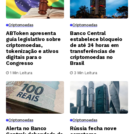
Criptomoedas
Criptomoedas
ABToken apresenta
Banco Central
guia legislativo sobre
estabelece bloqueio
criptomoedas,
de até 24 horas em
tokenização e ativos
transferências de
digitais para o
criptomoedas no
Congresso
Brasil
1 Min Leitura
3 Min Leitura
Criptomoedas
Criptomoedas
Alerta no Banco
Rússia fecha nove