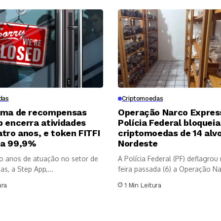
das
Criptomoedas
rma de recompensas
Operação Narco Expres
 encerra atividades
Polícia Federal bloqueia
tro anos, e token FITFI
criptomoedas de 14 alv
a 99,9%
Nordeste
o anos de atuação no setor de
A Polícia Federal (PF) deflagrou 
s, a Step App,...
feira passada (6) a Operação Na
ura
1 Min Leitura