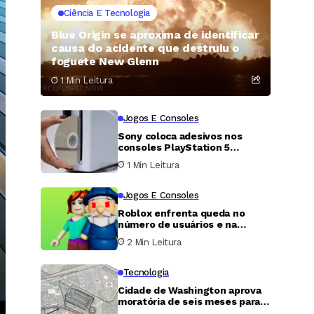
Ciência E Tecnologia
Blue Origin se aproxima de identificar
causa do acidente que destruiu o
foguete New Glenn
1 Min Leitura
Jogos E Consoles
Sony coloca adesivos nos
consoles PlayStation 5
avisando sobre o fim dos jogos
1 Min Leitura
em mídia física
Jogos E Consoles
Roblox enfrenta queda no
número de usuários e na
receita após fim do boom de
2 Min Leitura
jogos virais
Tecnologia
Cidade de Washington aprova
moratória de seis meses para
tentar impedir projeto de