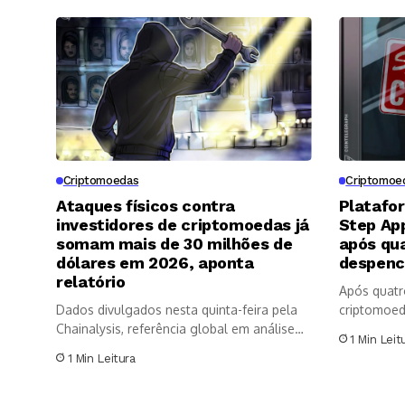
Criptomoedas
Criptomoe
Ataques físicos contra
Platafo
investidores de criptomoedas já
Step App
somam mais de 30 milhões de
após qua
dólares em 2026, aponta
despenc
relatório
Após quatr
Dados divulgados nesta quinta-feira pela
criptomoeda
Chainalysis, referência global em análise
1 Min Leit
de dados...
1 Min Leitura