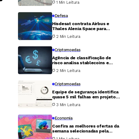
1 Min Leitura
centro de dados de 20
megawatts
Defesa
Hisdesat contrata Airbus e
Thales Alenia Space para
construir o satélite SpainSat
2 Min Leitura
NG III após a perda do NG II
Criptomoedas
Agência de classificação de
risco analisa stablecoins e
coloca grandes projetos em
2 Min Leitura
alerta
Criptomoedas
Equipe de segurança identifica
quase 5 mil falhas em projetos
do ecossistema Bitcoin usando
3 Min Leitura
inteligência artificial
Economia
Confira as melhores ofertas da
semana selecionadas pela
equipe de especialistas em
1 Min Leitura