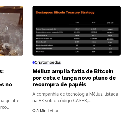
Criptomoedas
s:
Méliuz amplia fatia de Bitcoin
por cota e lança novo plano de
os no
recompra de papéis
A companhia de tecnologia Méliuz, listada
na quinta-
na B3 sob o código CASH3,...
rco...
3 Min Leitura