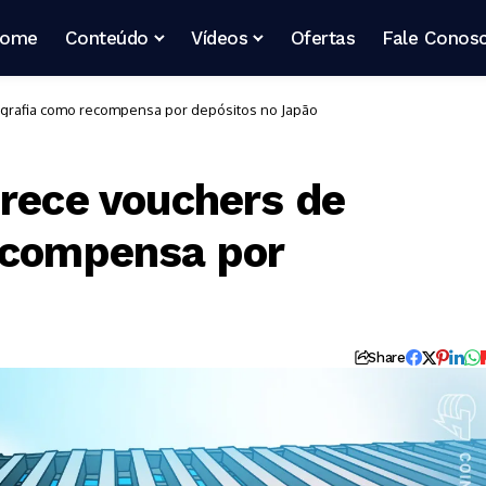
ome
Conteúdo
Vídeos
Ofertas
Fale Conos
tografia como recompensa por depósitos no Japão
erece vouchers de
ecompensa por
Share