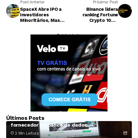
Post Anterior
Próximo Post
SpaceX Abre IPO a
Binance lidera
Investidores
ranking Fortune
Minoritários, Mas
Crypto 100 e
Especialistas
consolida influência
Alertam: Lucros
global em ativos
— Publicidade —
Serão Limitados
digitais
Tecnologia
Fabricante de computadores Framework
Últimos Posts
alerta clientes após vazamento de dados em
fornecedor de banco de dados
2 Min Leitura