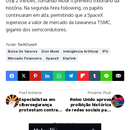
US$ 2 trilhões, tornando Musk o primeiro trilionário da
história. Na segunda-feira following, os papéis
continuaram em alta, permitindo que a SpaceX
superasse a valor de mercado da taiwanesa TSMC,
gigante dos semicondutores.
Fonte:
TechCrunch
Bolsa De Valores
Elon Musk
Inteligência Artificial
IPO
Mercado Financeiro
SpaceX
Starlink
Post Anterior
Próximo Post
Especialistas em
Reino Unido aprova
cibersegurança
proibição histórica
protestam contra
de redes sociais para
decisão do governo
crianças abaixo de 16
americano que
anos
— Publicidade —
proíbe modelos