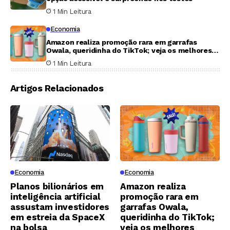
1 Min Leitura
Economia
Amazon realiza promoção rara em garrafas
Owala, queridinha do TikTok; veja os melhores
descontos
1 Min Leitura
Artigos Relacionados
Economia
Economia
Planos bilionários em
Amazon realiza
inteligência artificial
promoção rara em
assustam investidores
garrafas Owala,
em estreia da SpaceX
queridinha do TikTok;
na bolsa
veja os melhores