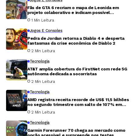
Fãs de GTA 6 recriam o mapa de Leonida em
projeto colaborativo e indicam possível
endereço de Jason
1 Min Leitura
Jogos E Consoles
Pedra de Jordan retorna a Diablo 4 e desperta
fantasmas da crise econômica de Diablo 2
2 Min Leitura
Tecnologia
AT&T amplia cobertura do FirstNet com rede 5G
autônoma dedicada a socorristas
2 Min Leitura
Tecnologia
AMD registra receita recorde de US$ 11,5 bilhões
no segundo trimestre com salto de 107% em
centros de dados
2 Min Leitura
Tecnologia
Garmin Forerunner 70 chega ao mercado como
opção acessível e surpreende nos testes