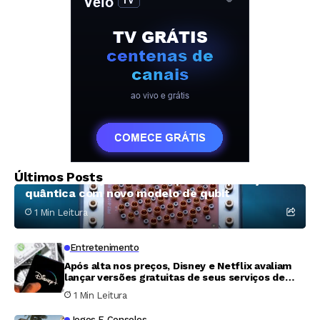
avançados da
Anthropic
Tecnologia
Últimos Posts
D-Wave avança na corrida pela computação
quântica com novo modelo de qubit
1 Min Leitura
Entretenimento
Após alta nos preços, Disney e Netflix avaliam
lançar versões gratuitas de seus serviços de
streaming
1 Min Leitura
Jogos E Consoles