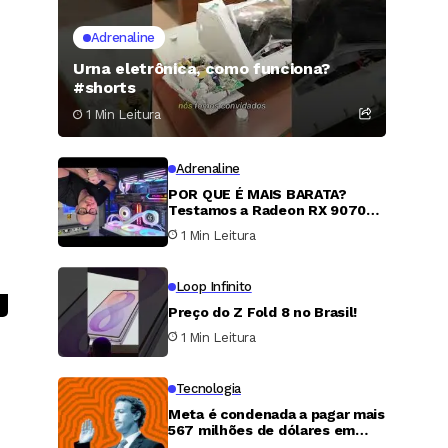
Adrenaline
Urna eletrônica, como funciona?
#shorts
1 Min Leitura
Adrenaline
POR QUE É MAIS BARATA?
Testamos a Radeon RX 9070
XT
1 Min Leitura
Loop Infinito
Preço do Z Fold 8 no Brasil!
1 Min Leitura
Tecnologia
Meta é condenada a pagar mais
567 milhões de dólares em
caso de proteção infantil nos