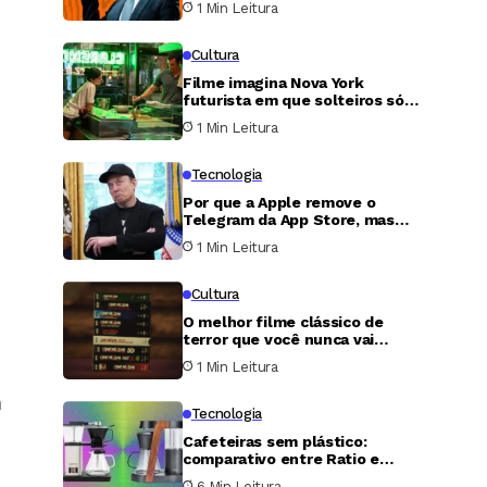
1 Min Leitura
Estados Unidos
Cultura
Filme imagina Nova York
futurista em que solteiros só
podem transar uma única noite
1 Min Leitura
por ano
Tecnologia
Por que a Apple remove o
Telegram da App Store, mas
nunca faz o mesmo com o X?
1 Min Leitura
Cultura
O melhor filme clássico de
terror que você nunca vai
conseguir assistir
1 Min Leitura
m
Tecnologia
Cafeteiras sem plástico:
comparativo entre Ratio e
Simply Good revela qual vale o
6 Min Leitura