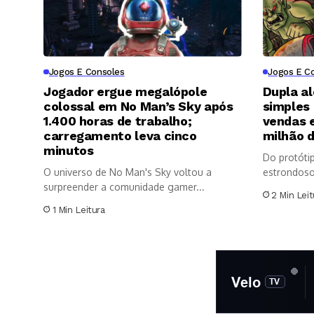
Jogos E Consoles
Jogos E C
Jogador ergue megalópole
Dupla a
colossal em No Man’s Sky após
simples
1.400 horas de trabalho;
vendas 
carregamento leva cinco
milhão d
minutos
Do protóti
O universo de No Man's Sky voltou a
estrondoso:
surpreender a comunidade gamer...
programado
2 Min Leit
1 Min Leitura