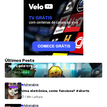
Criptomoedas
Exploração de falha na Coldcard torna julho o
Últimos Posts
segundo mês mais crítico de 2026 para o
mercado cripto
1 Min Leitura
Adrenaline
Urna eletrônica, como funciona? #shorts
1 Min Leitura
Adrenaline