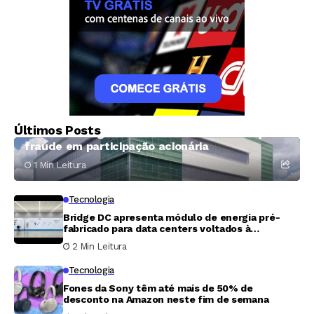
Economia
Sete ex-funcionários processam Prime Data
Últimos Posts
Centers e exigem 400 milhões de dólares por
fraude em participação acionária
1 Min Leitura
Tecnologia
Bridge DC apresenta módulo de energia pré-
fabricado para data centers voltados à
inteligência artificial
2 Min Leitura
Tecnologia
Fones da Sony têm até mais de 50% de
desconto na Amazon neste fim de semana