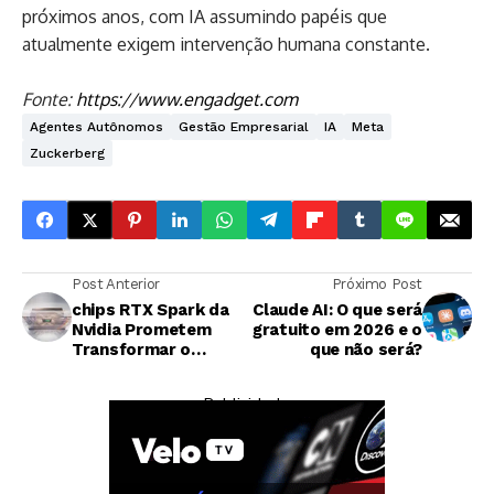
próximos anos, com IA assumindo papéis que
atualmente exigem intervenção humana constante.
Fonte:
https://www.engadget.com
Agentes Autônomos
Gestão Empresarial
IA
Meta
Zuckerberg
Post Anterior
Próximo Post
chips RTX Spark da
Claude AI: O que será
Nvidia Prometem
gratuito em 2026 e o
Transformar o
que não será?
Mercado de Laptops
em Plataformas de
— Publicidade —
IA