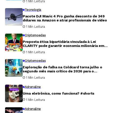
1 Min Leitura
Tecnologia
Pacote DJI Mavic 4 Pro ganha desconto de 349
dólares na Amazon e atrai profissionais de vídeo
1 Min Leitura
Criptomoedas
Proposta ética bipartidária vinculada à Lei
CLARITY pode garantir economia milionária em
tributos para Trump
1 Min Leitura
Criptomoedas
Exploração de falha na Coldcard torna julho o
segundo mês mais crítico de 2026 para o
mercado cripto
1 Min Leitura
Adrenaline
Urna eletrônica, como funciona? #shorts
1 Min Leitura
Adrenaline