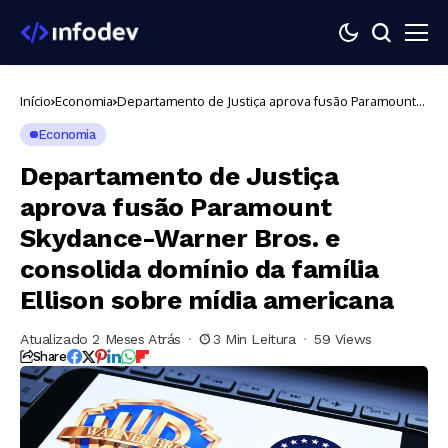
Início
Economia
Departamento de Justiça aprova fusão Paramount
Skydance-Warner Bros. e consolida domínio da
família Ellison sobre mídia americana
Economia
Departamento de Justiça
aprova fusão Paramount
Skydance-Warner Bros. e
consolida domínio da família
Ellison sobre mídia americana
Atualizado 2 Meses Atrás
3 Min Leitura
59 Views
Share