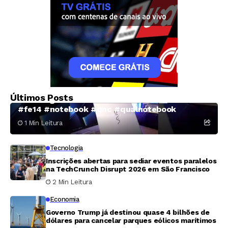
Qual Notebook Comprar
Últimos Posts
Unboxing notebook VAIO FE14
#vaio
#fe14 #notebook #qnc #qualnotebook
1 Min Leitura
Tecnologia
Inscrições abertas para sediar eventos paralelos
na TechCrunch Disrupt 2026 em São Francisco
2 Min Leitura
Economia
Governo Trump já destinou quase 4 bilhões de
dólares para cancelar parques eólicos marítimos