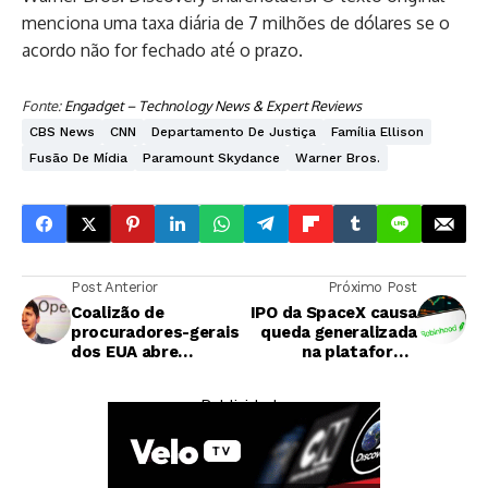
menciona uma taxa diária de 7 milhões de dólares se o
acordo não for fechado até o prazo.
Fonte:
Engadget – Technology News & Expert Reviews
CBS News
CNN
Departamento De Justiça
Família Ellison
Fusão De Mídia
Paramount Skydance
Warner Bros.
Post Anterior
Próximo Post
Coalizão de
IPO da SpaceX causa
procuradores-gerais
queda generalizada
dos EUA abre
na plataforma
investigação formal
Robinhood
contra OpenAI
— Publicidade —