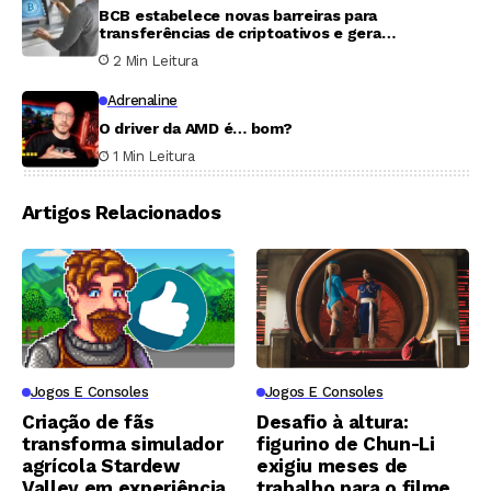
BCB estabelece novas barreiras para
transferências de criptoativos e gera
controvérsia no setor
2 Min Leitura
Adrenaline
O driver da AMD é… bom?
1 Min Leitura
Artigos Relacionados
Jogos E Consoles
Jogos E Consoles
Criação de fãs
Desafio à altura:
transforma simulador
figurino de Chun-Li
agrícola Stardew
exigiu meses de
Valley em experiência
trabalho para o filme