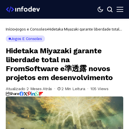
Início
Jogos e Consoles
Hidetaka Miyazaki garante liberdade total
na FromSoftware e準透露 novos projetos
em desenvolvimento
Jogos E Consoles
Hidetaka Miyazaki garante
liberdade total na
FromSoftware e準透露 novos
projetos em desenvolvimento
Atualizado 2 Meses Atrás
2 Min Leitura
105 Views
Share