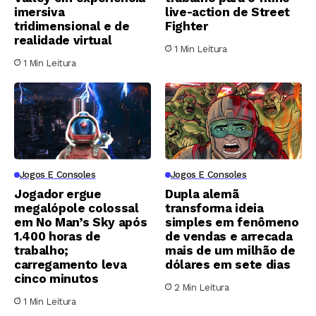
imersiva
live-action de Street
tridimensional e de
Fighter
realidade virtual
1 Min Leitura
1 Min Leitura
Jogos E Consoles
Jogos E Consoles
Jogador ergue
Dupla alemã
megalópole colossal
transforma ideia
em No Man’s Sky após
simples em fenômeno
1.400 horas de
de vendas e arrecada
trabalho;
mais de um milhão de
carregamento leva
dólares em sete dias
cinco minutos
2 Min Leitura
1 Min Leitura