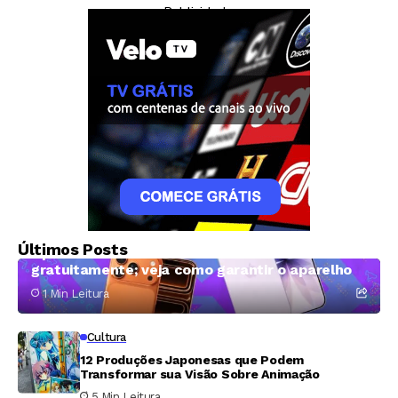
— Publicidade —
casamento
Tecnologia
Últimos Posts
Operadora norte-americana oferece iPhone 17
gratuitamente; veja como garantir o aparelho
1 Min Leitura
Cultura
12 Produções Japonesas que Podem
Transformar sua Visão Sobre Animação
5 Min Leitura