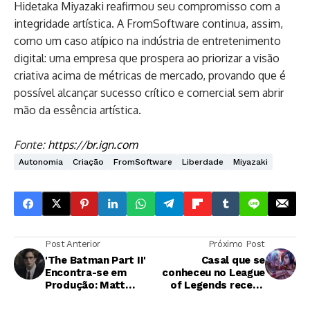
Hidetaka Miyazaki reafirmou seu compromisso com a
integridade artística. A FromSoftware continua, assim,
como um caso atípico na indústria de entretenimento
digital: uma empresa que prospera ao priorizar a visão
criativa acima de métricas de mercado, provando que é
possível alcançar sucesso crítico e comercial sem abrir
mão da essência artística.
Fonte:
https://br.ign.com
Autonomia
Criação
FromSoftware
Liberdade
Miyazaki
Post Anterior
Próximo Post
'The Batman Part II'
Casal que se
Encontra-se em
conheceu no League
Produção: Matt
of Legends recebe
Reeves Confirma
presente especial da
Início das Filmagens
Riot Games pelo