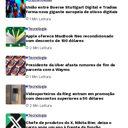
União entre Boerse Stuttgart Digital e Tradias
forma nova gigante europeia de ativos digitais
1 Min Leitura
Tecnologia
Apple oferece MacBook Neo recondicionado
com desconto de 100 dólares
2 Min Leitura
Tecnologia
Presidente da Uber afasta rumores de fim da
parceria com a Waymo
1 Min Leitura
Tecnologia
Videoporteiros da Ring entram em promoção
com descontos superiores a 50 dólares
2 Min Leitura
Tecnologia
Chefe de produtos do X, Nikita Bier, deixa o
cargo após um ano à frente da função