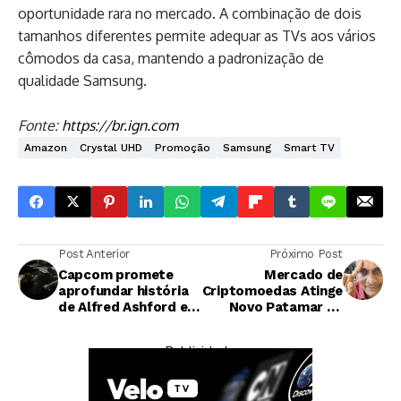
oportunidade rara no mercado. A combinação de dois
tamanhos diferentes permite adequar as TVs aos vários
cômodos da casa, mantendo a padronização de
qualidade Samsung.
Fonte:
https://br.ign.com
Amazon
Crystal UHD
Promoção
Samsung
Smart TV
Post Anterior
Próximo Post
Capcom promete
Mercado de
aprofundar história
Criptomoedas Atinge
de Alfred Ashford em
Novo Patamar de
nova abordagem
Controvérsia com
para Resident Evil
Bounty de Tattoo
— Publicidade —
Veronica
Errado na Testa