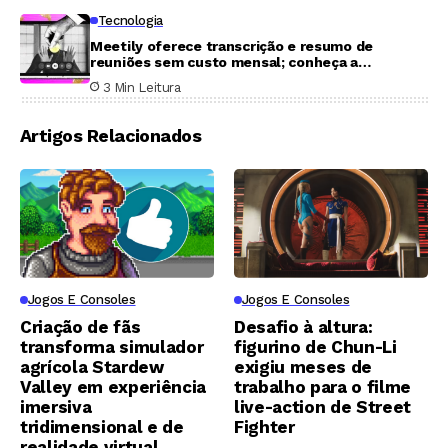
Tecnologia
Meetily oferece transcrição e resumo de
reuniões sem custo mensal; conheça a
ferramenta
3 Min Leitura
Artigos Relacionados
Jogos E Consoles
Jogos E Consoles
Criação de fãs
Desafio à altura:
transforma simulador
figurino de Chun-Li
agrícola Stardew
exigiu meses de
Valley em experiência
trabalho para o filme
imersiva
live-action de Street
tridimensional e de
Fighter
realidade virtual