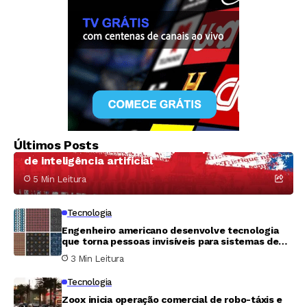
Tecnologia
A surpreendente transformação do King’s
Últimos Posts
Cross: de zona de prostituição a polo mundial
de inteligência artificial
5 Min Leitura
Tecnologia
Engenheiro americano desenvolve tecnologia
que torna pessoas invisíveis para sistemas de
vigilância
3 Min Leitura
Tecnologia
Zoox inicia operação comercial de robo-táxis e