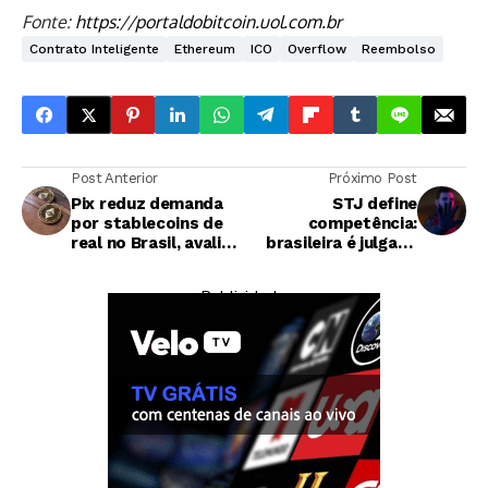
Fonte:
https://portaldobitcoin.uol.com.br
Contrato Inteligente
Ethereum
ICO
Overflow
Reembolso
Post Anterior
Próximo Post
Pix reduz demanda
STJ define
por stablecoins de
competência:
real no Brasil, avalia
brasileira é julgada
Banco Central
no Rio após tentativa
de compra de
— Publicidade —
material pédofilico
com criptomoedas