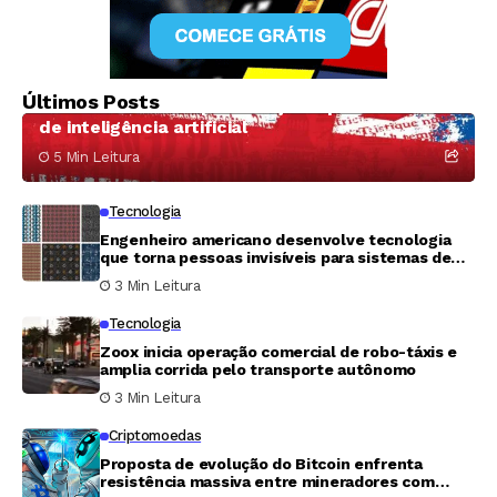
Tecnologia
A surpreendente transformação do King’s
Últimos Posts
Cross: de zona de prostituição a polo mundial
de inteligência artificial
5 Min Leitura
Tecnologia
Engenheiro americano desenvolve tecnologia
que torna pessoas invisíveis para sistemas de
vigilância
3 Min Leitura
Tecnologia
Zoox inicia operação comercial de robo-táxis e
amplia corrida pelo transporte autônomo
3 Min Leitura
Criptomoedas
Proposta de evolução do Bitcoin enfrenta
resistência massiva entre mineradores com