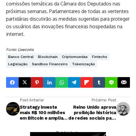
comissões temáticas da Câmara dos Deputados nas
próximas semanas. Parlamentares de todas as vertentes
partidárias discutirão as medidas sugeridas para proteger
os usuários das inovações financeiras hospedadas na
internet.
Fonte:
Livecoins
Banco Central
Blockchain
Criptomoedas
Fintechs
Legislação
Sandbox Financeiro
Tokenização
Post Anterior
Próximo Post
Strategy investe
Reino Unido aprova
mais R$ 100 milhões
proibição histórica
em Bitcoin e amplia
de redes sociais para
reserva de dólares
menores de 16 anos
para R$ 1,1 bilhão
— Publicidade —