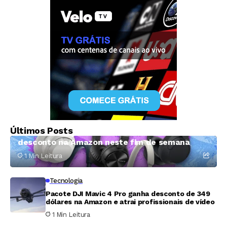
Tecnologia
Últimos Posts
Fones da Sony têm até mais de 50% de
desconto na Amazon neste fim de semana
1 Min Leitura
Tecnologia
Pacote DJI Mavic 4 Pro ganha desconto de 349
dólares na Amazon e atrai profissionais de vídeo
1 Min Leitura